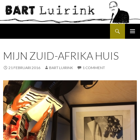
Search
SKIP
PRIMAR
TO
MENU
CONTENT
MIJN ZUID-AFRIKA HUIS
21 FEBRUARI 2016
BART LUIRINK
1 COMMENT