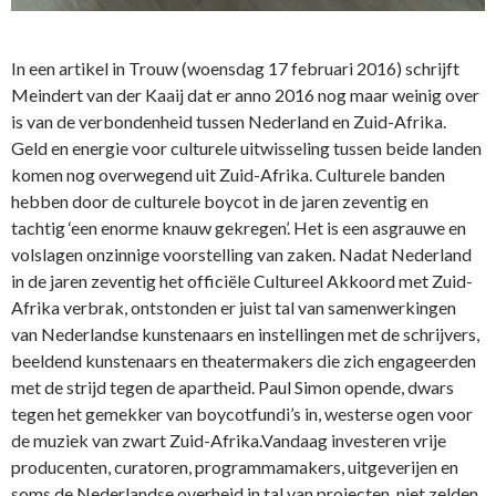
In een artikel in Trouw (woensdag 17 februari 2016) schrijft
Meindert van der Kaaij dat er anno 2016 nog maar weinig over
is van de verbondenheid tussen Nederland en Zuid-Afrika.
Geld en energie voor culturele uitwisseling tussen beide landen
komen nog overwegend uit Zuid-Afrika. Culturele banden
hebben door de culturele boycot in de jaren zeventig en
tachtig ‘een enorme knauw gekregen’. Het is een asgrauwe en
volslagen onzinnige voorstelling van zaken. Nadat Nederland
in de jaren zeventig het officiële Cultureel Akkoord met Zuid-
Afrika verbrak, ontstonden er juist tal van samenwerkingen
van Nederlandse kunstenaars en instellingen met de schrijvers,
beeldend kunstenaars en theatermakers die zich engageerden
met de strijd tegen de apartheid. Paul Simon opende, dwars
tegen het gemekker van boycotfundi’s in, westerse ogen voor
de muziek van zwart Zuid-Afrika.Vandaag investeren vrije
producenten, curatoren, programmamakers, uitgeverijen en
soms de Nederlandse overheid in tal van projecten, niet zelden