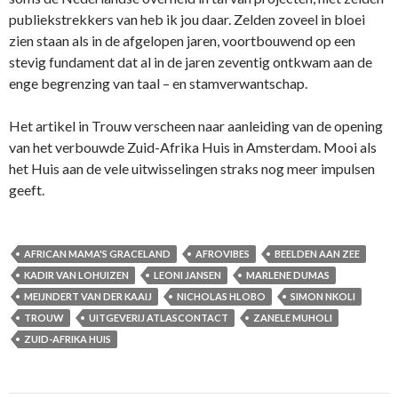
publiekstrekkers van heb ik jou daar. Zelden zoveel in bloei
zien staan als in de afgelopen jaren, voortbouwend op een
stevig fundament dat al in de jaren zeventig ontkwam aan de
enge begrenzing van taal – en stamverwantschap.
Het artikel in Trouw verscheen naar aanleiding van de opening
van het verbouwde Zuid-Afrika Huis in Amsterdam. Mooi als
het Huis aan de vele uitwisselingen straks nog meer impulsen
geeft.
AFRICAN MAMA'S GRACELAND
AFROVIBES
BEELDEN AAN ZEE
KADIR VAN LOHUIZEN
LEONI JANSEN
MARLENE DUMAS
MEIJNDERT VAN DER KAAIJ
NICHOLAS HLOBO
SIMON NKOLI
TROUW
UITGEVERIJ ATLASCONTACT
ZANELE MUHOLI
ZUID-AFRIKA HUIS