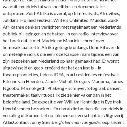
waaruit inmiddels tal van speelfilms en documentaires
ontsproten. Zuid-Afrika is overal, op filmfestivals, Afrovibes,
Julidans, Holland Festival, Writers Unlimited, Mundial. Zuid-
Afrikaanse denkers verlichten met regelmaat een Nederlands
publiek bij lezingen en debatten. In een radio-interview over
het boek dat ik met Madeleine Maurick schreef over
homoseksualiteit in Afrika getuigde onlangs Döne Fil over de
onmetelijke indruk die een roze Kaapse imam tijdens een van
zijn bezoeken aan Nederland op haar gemaakt had. Er wordt
uitgewisseld en geco-creëerd dat het een lust is – in
theaterproducties, tijdens IDFA, in art residences en festivals.
Etienne van Heerden, Zanele Muholi, Gregory Maqoma, James
Ngcobo, Mamokgethi Phakeng – schrijver, fotograaf, danser,
theatermaker, taalvirtuoos, ik zie ze hier vaker dan in het
beloofde land. De expositie van William Kentridge in Eye trok
tienduizenden bezoekers. En dan al die boeken die inmiddels in
vertaling uitkomen. Let op: binnenkort verschijnt bij Uitgeverij
AtlasContact Jonny Steinberg’s
Een man van goede hoop
. Lezen!