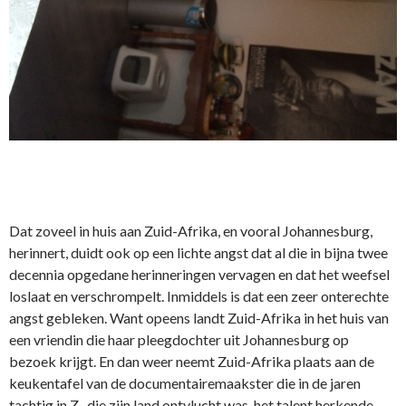
Dat zoveel in huis aan Zuid-Afrika, en vooral Johannesburg,
herinnert, duidt ook op een lichte angst dat al die in bijna twee
decennia opgedane herinneringen vervagen en dat het weefsel
loslaat en verschrompelt. Inmiddels is dat een zeer onterechte
angst gebleken. Want opeens landt Zuid-Afrika in het huis van
een vriendin die haar pleegdochter uit Johannesburg op
bezoek krijgt. En dan weer neemt Zuid-Afrika plaats aan de
keukentafel van de documentairemaakster die in de jaren
tachtig in Z., die zijn land ontvlucht was, het talent herkende