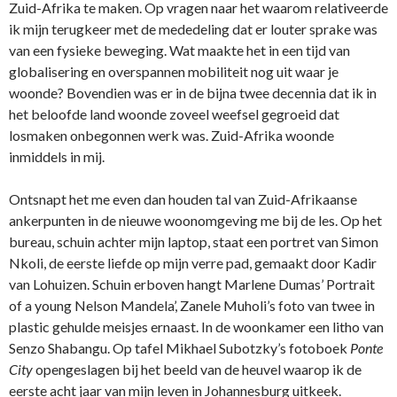
Zuid-Afrika te maken. Op vragen naar het waarom relativeerde
ik mijn terugkeer met de mededeling dat er louter sprake was
van een fysieke beweging. Wat maakte het in een tijd van
globalisering en overspannen mobiliteit nog uit waar je
woonde? Bovendien was er in de bijna twee decennia dat ik in
het beloofde land woonde zoveel weefsel gegroeid dat
losmaken onbegonnen werk was. Zuid-Afrika woonde
inmiddels in mij.
Ontsnapt het me even dan houden tal van Zuid-Afrikaanse
ankerpunten in de nieuwe woonomgeving me bij de les. Op het
bureau, schuin achter mijn laptop, staat een portret van Simon
Nkoli, de eerste liefde op mijn verre pad, gemaakt door Kadir
van Lohuizen. Schuin erboven hangt Marlene Dumas’ Portrait
of a young Nelson Mandela’, Zanele Muholi’s foto van twee in
plastic gehulde meisjes ernaast. In de woonkamer een litho van
Senzo Shabangu. Op tafel Mikhael Subotzky’s fotoboek
Ponte
City
opengeslagen bij het beeld van de heuvel waarop ik de
eerste acht jaar van mijn leven in Johannesburg uitkeek.