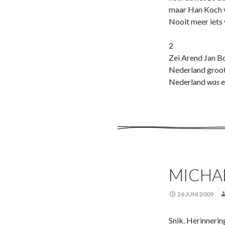
maar Han Koch va
Nooit meer iets 
2
Zei Arend Jan Bo
Nederland groot 
Nederland
was
e
MICHA
26 JUNI 2009
Snik. Herinnerin