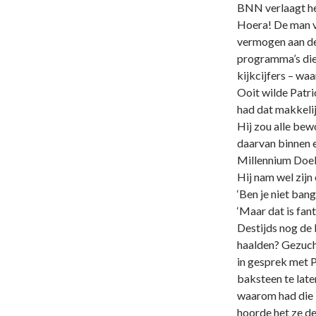
BNN verlaagt het
Hoera! De man ve
vermogen aan de 
programma’s die
kijkcijfers – wa
Ooit wilde Patric
had dat makkeli
Hij zou alle bew
daarvan binnen e
Millennium Doel
Hij nam wel zijn
‘Ben je niet bang
‘Maar dat is fant
Destijds nog de
haalden? Gezucht
in gesprek met P
baksteen te late
waarom had die l
hoorde het ze de