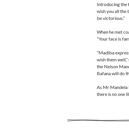
Introducing the
wish you all the
be victorious.”
When he met coa
“Your face is fami
“Madiba expresse
wish them well,”
the Nelson Mand
Bafana will do th
As Mr Mandela l
there is no one li