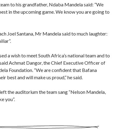
 team to his grandfather, Ndaba Mandela said: “We
 best in the upcoming game. We know you are going to
ch Joel Santana, Mr Mandela said to much laughter:
liar”.
d a wish to meet South Africa’s national team and to
 said Achmat Dangor, the Chief Executive Officer of
ela Foundation. “We are confident that Bafana
eir best and will make us proud,” he said.
eft the auditorium the team sang “Nelson Mandela,
ke you”.