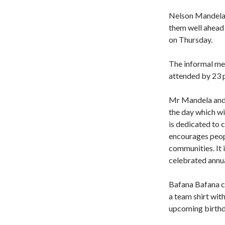
Nelson Mandela 
them well ahead 
on Thursday.
The informal me
attended by 23 p
Mr Mandela and 
the day which wi
is dedicated to 
encourages peop
communities. It i
celebrated annua
Bafana Bafana 
a team shirt wit
upcoming birthd