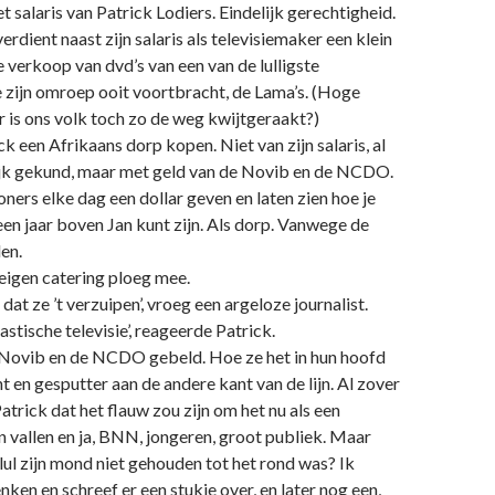
 salaris van Patrick Lodiers. Eindelijk gerechtigheid.
rdient naast zijn salaris als televisiemaker een klein
verkoop van dvd’s van een van de lulligste
 zijn omroep ooit voortbracht, de Lama’s. (Hoge
ar is ons volk toch zo de weg kwijtgeraakt?)
k een Afrikaans dorp kopen. Niet van zijn salaris, al
jk gekund, maar met geld van de Novib en de NCDO.
oners elke dag een dollar geven en laten zien hoe je
en jaar boven Jan kunt zijn. Als dorp. Vanwege de
en.
 eigen catering ploeg mee.
 dat ze ’t verzuipen’, vroeg een argeloze journalist.
astische televisie’, reageerde Patrick.
 Novib en de NCDO gebeld. Hoe ze het in hun hoofd
 en gesputter aan de andere kant van de lijn. Al zover
atrick dat het flauw zou zijn om het nu als een
n vallen en ja, BNN, jongeren, groot publiek. Maar
ul zijn mond niet gehouden tot het rond was? Ik
nken en schreef er een stukje over, en later nog een,