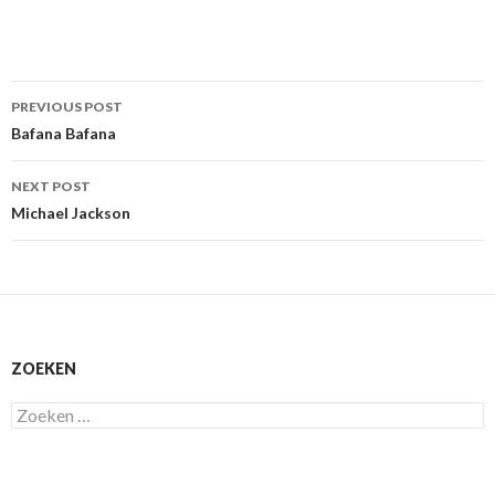
Post
PREVIOUS POST
navigation
Bafana Bafana
NEXT POST
Michael Jackson
ZOEKEN
Zoeken
naar: