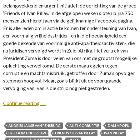
belangwekkend en urgent initiatief: de oprichting van de groep
‘Friends of Ivan Pillay.’ In de afgelopen weken ​sloten bijna 750
mensen zich hierbij aan via de gelijknamige Facebook pagina.
Er is alle reden om in actie te komen ter ondersteuning van Ivan,
een voormalig vrijheidsstrijder -en in die hoedanigheid een
goede bekende van voormalige anti-apartheidsactivisten-, die
nu juridisch vervolgd wordt in Zuid-Afrika. Het vertrek van
President Zuma is door velen van ons met de grootst mogelijke
opluchting verwelkomd. De eerste maatregelen tegen
corruptie en machtsmisbruik​, getroffen door Zuma’s opvolger,​
stemmen hoopvol. Maar, zoals blijkt uit de voortgaande
vervolging van Ivan is die strijd nog niet gestreden.
Continue reading
→
ANDRIES JANSE VAN RENSBURG
ANTI-CORRUPTIE
DALI MPOFU
FREEDOM UNDER LAW
FRIENDS OF IVAN PILLAY
IVAN PILLAY