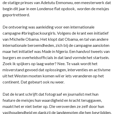
de statige prinses van Adetutu Enmonwu, een meesterwerk dat
begin dit jaar in een Londense flat opdook, worden de meisjes
geportretteerd.
De ontvoering was aanleiding voor een internationale
campagne #bringbackourgirls. Volgens de krant een initiatief
van Michelle Obama. Het klopt dat Obama, en tal van andere
internationale beroemdheden, zich bij de campagne aansloten
maar het initiatief was
Made in Nigeria
. Een handvol tweets van
burgers en overheidsofficials in dat land vormde het startsein.
Zoek ik spijkers op laag water? Nee. Te vaak wordt het
misverstand gevoed dat oplossingen, interventies en activisme
uit het Westen moeten komen wil er iets veranderen op het
continent. Dat gebeurt ook nu weer.
Dat de krant schrijft dat fotograaf en journalist met hun
feature de meisjes hun waardigheid en kracht teruggaven,
maakt het er niet beter op. Die veroverden ze zelf door hun
vasthoudendheid en dankzij de landgenoten die hen bevrijdden.