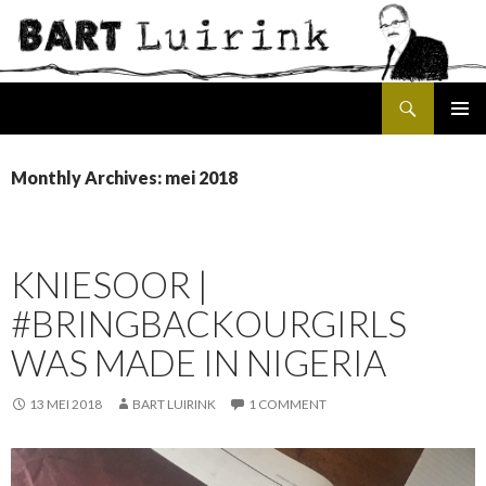
Search
SKIP
PRIMAR
TO
MENU
CONTENT
Monthly Archives: mei 2018
KNIESOOR |
#BRINGBACKOURGIRLS
WAS MADE IN NIGERIA
13 MEI 2018
BART LUIRINK
1 COMMENT