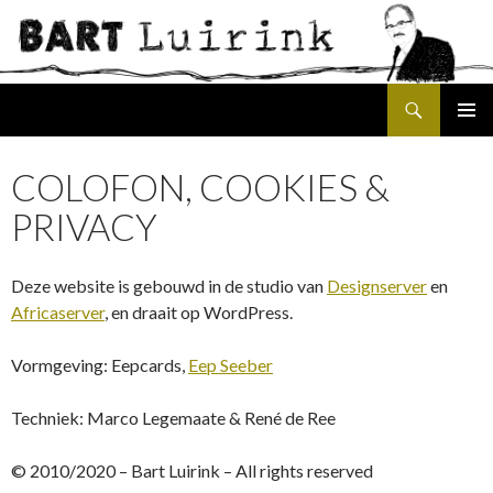
Search
SKIP
PRIMAR
TO
MENU
CONTENT
COLOFON, COOKIES &
PRIVACY
Deze website is gebouwd in de studio van
Designserver
en
Africaserver
, en draait op WordPress.
Vormgeving: Eepcards,
Eep Seeber
Techniek: Marco Legemaate & René de Ree
© 2010/2020 – Bart Luirink – All rights reserved