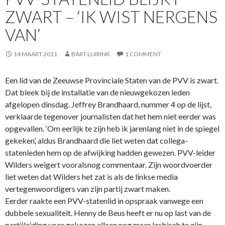
ZWART – ‘IK WIST NERGENS
VAN’
14 MAART 2011
BART LUIRINK
1 COMMENT
Een lid van de Zeeuwse Provinciale Staten van de PVV is zwart.
Dat bleek bij de installatie van de nieuwgekozen leden
afgelopen dinsdag. Jeffrey Brandhaard, nummer 4 op de lijst,
verklaarde tegenover journalisten dat het hem niet eerder was
opgevallen. ‘Om eerlijk te zijn heb ik jarenlang niet in de spiegel
gekeken’, aldus Brandhaard die liet weten dat collega-
statenleden hem op de afwijking hadden gewezen. PVV-leider
Wilders weigert vooralsnog commentaar. Zijn woordvoerder
liet weten dat Wilders het zat is als de linkse media
vertegenwoordigers van zijn partij zwart maken.
Eerder raakte een PVV-statenlid in opspraak vanwege een
dubbele sexualiteit. Henny de Beus heeft er nu op last van de
partijleiding voor gekozen alleen nog maar lesbisch te zijn.