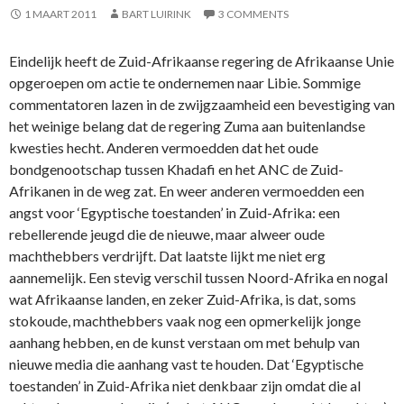
1 MAART 2011
BART LUIRINK
3 COMMENTS
Eindelijk heeft de Zuid-Afrikaanse regering de Afrikaanse Unie
opgeroepen om actie te ondernemen naar Libie. Sommige
commentatoren lazen in de zwijgzaamheid een bevestiging van
het weinige belang dat de regering Zuma aan buitenlandse
kwesties hecht. Anderen vermoedden dat het oude
bondgenootschap tussen Khadafi en het ANC de Zuid-
Afrikanen in de weg zat. En weer anderen vermoedden een
angst voor ‘Egyptische toestanden’ in Zuid-Afrika: een
rebellerende jeugd die de nieuwe, maar alweer oude
machthebbers verdrijft. Dat laatste lijkt me niet erg
aannemelijk. Een stevig verschil tussen Noord-Afrika en nogal
wat Afrikaanse landen, en zeker Zuid-Afrika, is dat, soms
stokoude, machthebbers vaak nog een opmerkelijk jonge
aanhang hebben, en de kunst verstaan om met behulp van
nieuwe media die aanhang vast te houden. Dat ‘Egyptische
toestanden’ in Zuid-Afrika niet denkbaar zijn omdat die al