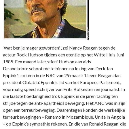
‘Wat ben je mager geworden!’, zei Nancy Reagan tegen de
acteur Rock Hudson tijdens een etentje op het Witte Huis, juni
1985. Een maand later stierf Hudson aan aids.
De anekdote schoot me te binnen na lezing van Derk Jan
Eppink’s column in de NRC van 29 maart: ‘Liever Reagan dan
president Oblabla’. Eppink is lid van het Europees Parlement,
voormalig speechschrijver van Frits Bolkestein en journalist. In
die laatste hoedanigheid trok Eppink in de jaren tachtig ten
strijde tegen de anti-apartheidsbeweging. Het ANC was in zijn
ogen een terreurbeweging. Daarentegen konden de werkelijke
terreurbewegingen – Renamo in Mozambique, Unita in Angola
– op Eppink’s sympathie rekenen. En die van Ronald Reagan, die