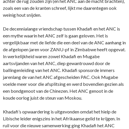
achter de rug zouden zijn (en het ANC aan de macht brachten),
zoals een van de kranten schreef, lijkt me daarentegen ook
weinig hout snijden.
De decennialange vriendschap tussen Khadafi en het ANC is
een mythe waarin het ANC zelf is gaan geloven. Het is
vergelijkbaar met de liefde die een deel van de ANC aanhang in
de afgelopen jaren voor ZANU-pf in Zimbabwe heeft opgevat.
In werkelijkheid waren zowel Khadafi en Mugabe
aartsvijanden van het ANC, diep gewantrouwd door de
ballingenleiding van het ANC. Khadafi sponsorde immers
jarenlang de van het ANC afgescheiden PAC. Ook Mugabe
voelde meer voor die afsplitsing en werd bovendien gezien als
een bondgenoot van de Chinezen. Het ANC genoot in de
koude oorlog juist de steun van Moskou.
Khadafi’s opwaardering is uitgevonden omdat het hielp de
Libische leider enigszins in het Afrikaanse gelid te krijgen. In
ruil voor die nieuwe samenwerking ging Khadafi het ANC