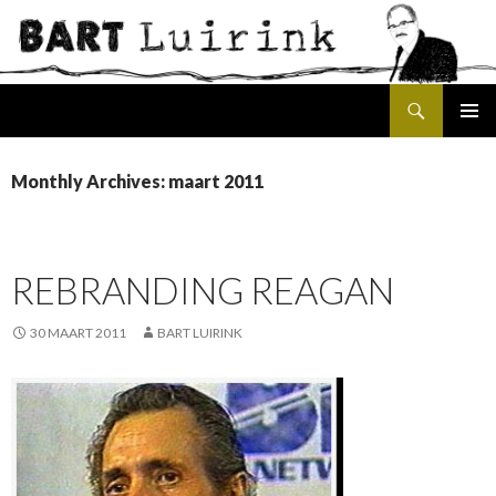
Search
SKIP
PRIMAR
TO
MENU
CONTENT
Monthly Archives: maart 2011
REBRANDING REAGAN
30 MAART 2011
BART LUIRINK