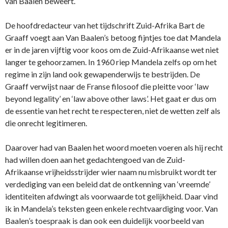
van Baalen beweert.
De hoofdredacteur van het tijdschrift Zuid-Afrika Bart de
Graaff voegt aan Van Baalen’s betoog fijntjes toe dat Mandela
er in de jaren vijftig voor koos om de Zuid-Afrikaanse wet niet
langer te gehoorzamen. In 1960 riep Mandela zelfs op om het
regime in zijn land ook gewapenderwijs te bestrijden. De
Graaff verwijst naar de Franse filosoof die pleitte voor ‘law
beyond legality’ en ‘law above other laws’. Het gaat er dus om
de essentie van het recht te respecteren, niet de wetten zelf als
die onrecht legitimeren.
Daarover had van Baalen het woord moeten voeren als hij recht
had willen doen aan het gedachtengoed van de Zuid-
Afrikaanse vrijheidsstrijder wier naam nu misbruikt wordt ter
verdediging van een beleid dat de ontkenning van ‘vreemde’
identiteiten afdwingt als voorwaarde tot gelijkheid. Daar vind
ik in Mandela’s teksten geen enkele rechtvaardiging voor. Van
Baalen’s toespraak is dan ook een duidelijk voorbeeld van