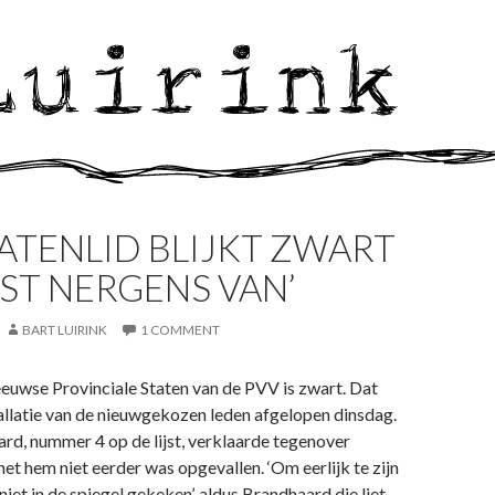
ATENLID BLIJKT ZWART
WIST NERGENS VAN’
BART LUIRINK
1 COMMENT
eeuwse Provinciale Staten van de PVV is zwart. Dat
tallatie van de nieuwgekozen leden afgelopen dinsdag.
rd, nummer 4 op de lijst, verklaarde tegenover
het hem niet eerder was opgevallen. ‘Om eerlijk te zijn
niet in de spiegel gekeken’, aldus Brandhaard die liet