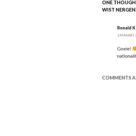
ONE THOUGHT 
WIST NERGENS
Ronald K
14 MAART 
Goeie!
national
COMMENTS AR