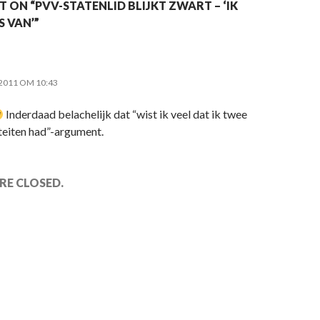
ON “PVV-STATENLID BLIJKT ZWART – ‘IK
 VAN’”
2011 OM 10:43
Inderdaad belachelijk dat “wist ik veel dat ik twee
iteiten had”-argument.
E CLOSED.