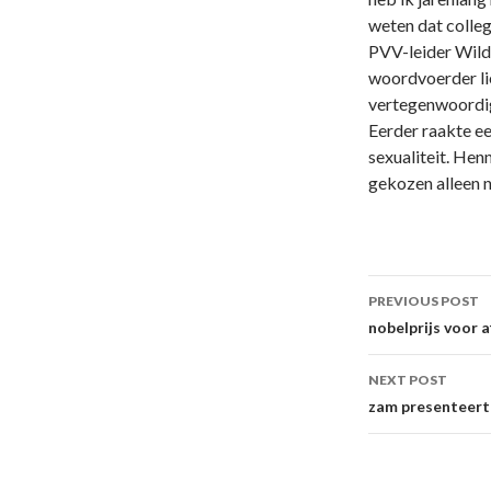
weten dat colle
PVV-leider Wild
woordvoerder lie
vertegenwoordige
Eerder raakte e
sexualiteit. Henn
gekozen alleen n
Post
PREVIOUS POST
navigati
nobelprijs voor 
NEXT POST
zam presenteert 