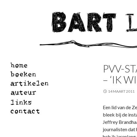
PVV-ST
– ‘IK 
14 MAART 2011
Een lid van de Z
bleek bij de ins
Jeffrey Brandhaa
journalisten dat 
heb ik jarenlang 