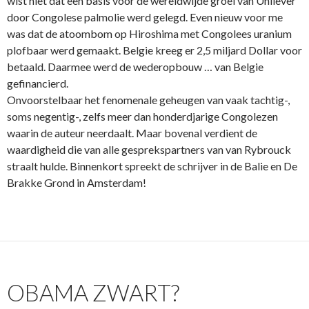
wist niet dat een basis voor de wereldwijde groei van Unilever
door Congolese palmolie werd gelegd. Even nieuw voor me
was dat de atoombom op Hiroshima met Congolees uranium
plofbaar werd gemaakt. Belgie kreeg er 2,5 miljard Dollar voor
betaald. Daarmee werd de wederopbouw … van Belgie
gefinancierd.
Onvoorstelbaar het fenomenale geheugen van vaak tachtig-,
soms negentig-, zelfs meer dan honderdjarige Congolezen
waarin de auteur neerdaalt. Maar bovenal verdient de
waardigheid die van alle gesprekspartners van van Rybrouck
straalt hulde. Binnenkort spreekt de schrijver in de Balie en De
Brakke Grond in Amsterdam!
OBAMA ZWART?