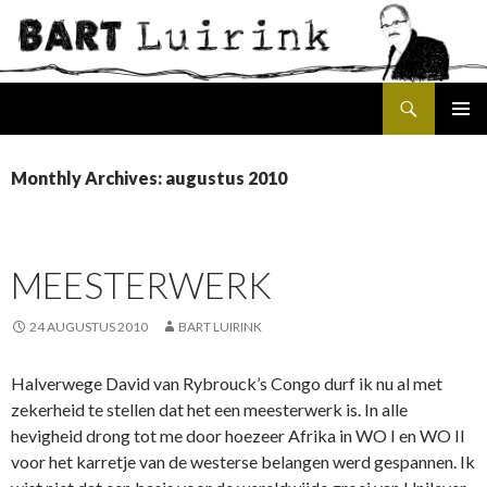
Search
SKIP
PRIMAR
TO
MENU
CONTENT
Monthly Archives: augustus 2010
MEESTERWERK
24 AUGUSTUS 2010
BART LUIRINK
Halverwege David van Rybrouck’s Congo durf ik nu al met
zekerheid te stellen dat het een meesterwerk is. In alle
hevigheid drong tot me door hoezeer Afrika in WO I en WO II
voor het karretje van de westerse belangen werd gespannen. Ik