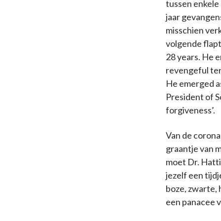
tussen enkele
jaar gevangens
misschien verk
volgende flapt
28 years. He e
revengeful ter
He emerged as
President of S
forgiveness’.
Van de corona
graantje van me
moet Dr. Hatt
jezelf een tij
boze, zwarte,
een panacee v