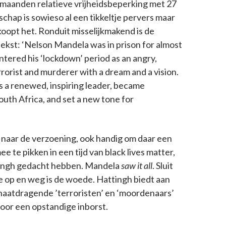
 maanden relatieve vrijheidsbeperking met 27
chap is sowieso al een tikkeltje pervers maar
oopt het. Ronduit misselijkmakend is de
ekst: ‘Nelson Mandela was in prison for almost
ntered his ‘lockdown’ period as an angry,
rorist and murderer with a dream and a vision.
 a renewed, inspiring leader, became
outh Africa, and set a new tone for
 naar de verzoening, ook handig om daar een
e te pikken in een tijd van black lives matter,
ingh gedacht hebben. Mandela
saw it all
. Sluit
dje op en weg is de woede. Hattingh biedt aan
 haatdragende ’terroristen’ en ‘moordenaars’
oor een opstandige inborst.