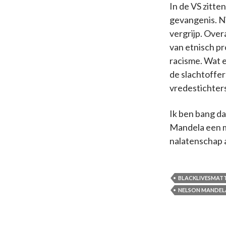
In de VS zitt
gevangenis. Ni
vergrijp. Over
van etnisch pr
racisme. Wat e
de slachtoffers
vredestichter
Ik ben bang da
Mandela een m
nalatenschap 
BLACKLIVESMAT
NELSON MANDEL