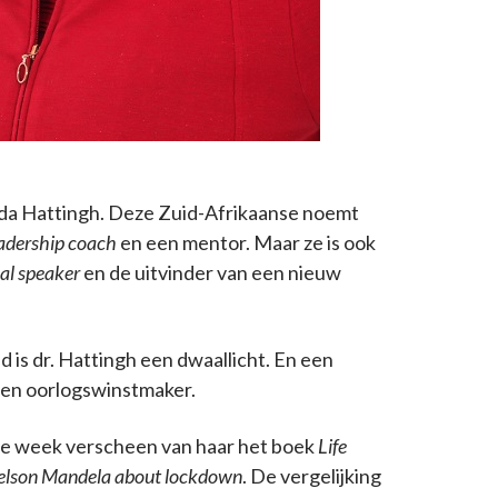
enda Hattingh. Deze Zuid-Afrikaanse noemt
adership coach
en een mentor. Maar ze is ook
al speaker
en de uitvinder van een nieuw
id is dr. Hattingh een dwaallicht. En een
een oorlogswinstmaker.
eze week verscheen van haar het boek
Life
elson Mandela about lockdown
. De vergelijking