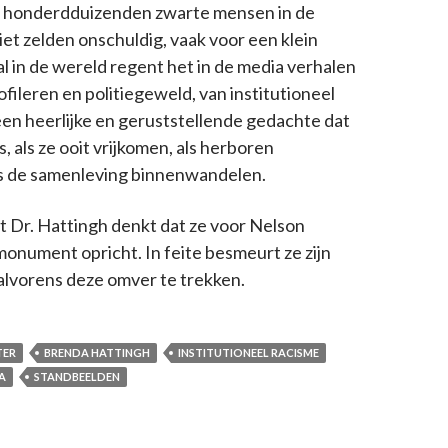
en honderdduizenden zwarte mensen in de
et zelden onschuldig, vaak voor een klein
al in de wereld regent het in de media verhalen
ofileren en politiegeweld, van institutioneel
en heerlijke en geruststellende gedachte dat
, als ze ooit vrijkomen, als herboren
s de samenleving binnenwandelen.
t Dr. Hattingh denkt dat ze voor Nelson
onument opricht. In feite besmeurt ze zijn
alvorens deze omver te trekken.
TER
BRENDA HATTINGH
INSTITUTIONEEL RACISME
A
STANDBEELDEN