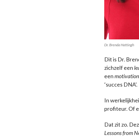
Dr. Brenda Hattingh
Dit is Dr. Br
zichzelf een
le
een
motivation
‘succes DNA’.
In werkelijkhe
profiteur. Of 
Dat zit zo. D
Lessons from N