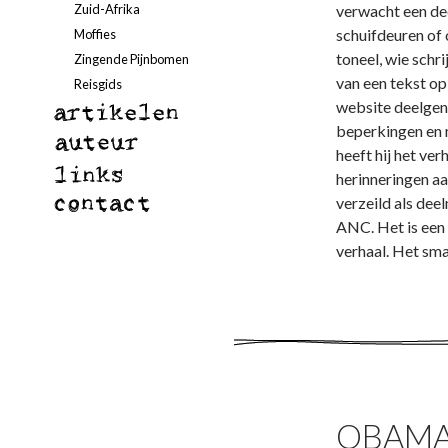
Zuid-Afrika
verwacht een dee
schuifdeuren of
Moffies
toneel, wie schri
Zingende Pijnbomen
van een tekst op
Reisgids
website deelgeno
beperkingen en 
heeft hij het ver
herinneringen aan
verzeild als dee
ANC. Het is een
verhaal. Het sm
OBAMA