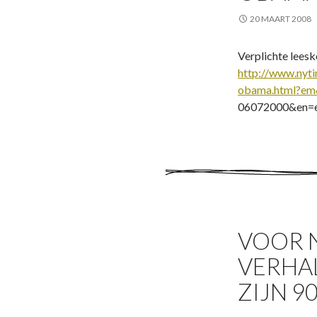
20 MAART 2008
Verplichte leesk
http://www.nyti
obama.html?e
06072000&en=
VOOR 
VERHA
ZIJN 9