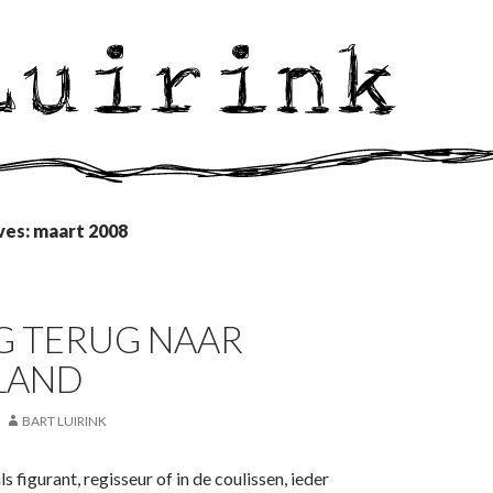
ves: maart 2008
G TERUG NAAR
LAND
BART LUIRINK
als figurant, regisseur of in de coulissen, ieder