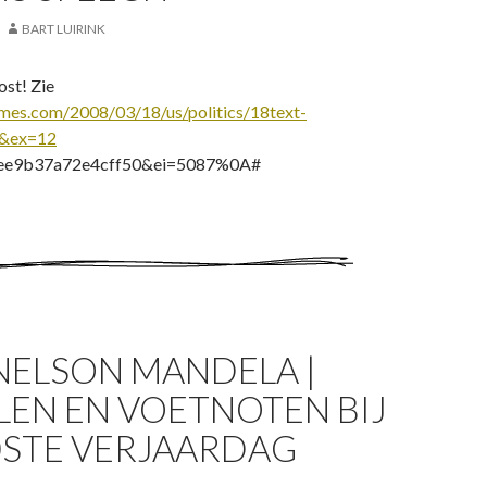
BART LUIRINK
ost! Zie
mes.com/2008/03/18/us/politics/18text-
m&ex=12
ee9b37a72e4cff50&ei=5087%0A#
NELSON MANDELA |
LEN EN VOETNOTEN BIJ
0STE VERJAARDAG