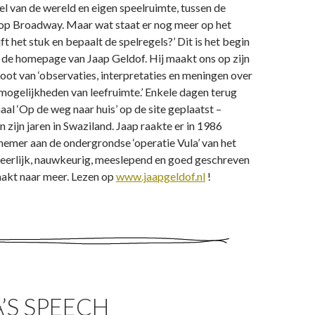
l van de wereld en eigen speelruimte, tussen de
 op Broadway. Maar wat staat er nog meer op het
jft het stuk en bepaalt de spelregels?’ Dit is het begin
 de homepage van Jaap Geldof. Hij maakt ons op zijn
ot van ‘observaties, interpretaties en meningen over
mogelijkheden van leefruimte.’ Enkele dagen terug
haal ‘Op de weg naar huis’ op de site geplaatst –
 zijn jaren in Swaziland. Jaap raakte er in 1986
lnemer aan de ondergrondse ‘operatie Vula’ van het
 eerlijk, nauwkeurig, meeslepend en goed geschreven
aakt naar meer. Lezen op
www.jaapgeldof.nl
!
’S SPEECH