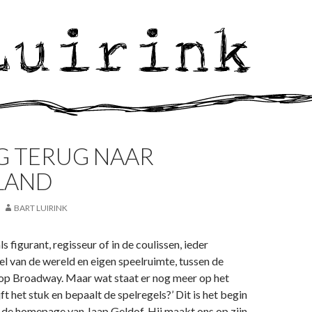
G TERUG NAAR
LAND
BART LUIRINK
als figurant, regisseur of in de coulissen, ieder
l van de wereld en eigen speelruimte, tussen de
 op Broadway. Maar wat staat er nog meer op het
jft het stuk en bepaalt de spelregels?’ Dit is het begin
 de homepage van Jaap Geldof. Hij maakt ons op zijn