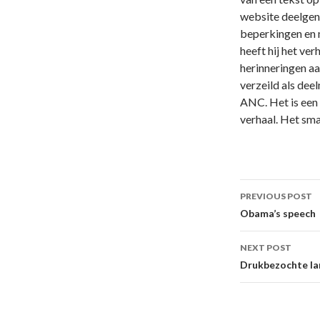
website deelgeno
beperkingen en 
heeft hij het ver
herinneringen aan
verzeild als dee
ANC. Het is een
verhaal. Het sm
Post
PREVIOUS POST
navigati
Obama’s speech
NEXT POST
Drukbezochte la