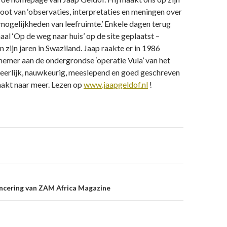
ot van ‘observaties, interpretaties en meningen over
mogelijkheden van leefruimte.’ Enkele dagen terug
haal ‘Op de weg naar huis’ op de site geplaatst –
 zijn jaren in Swaziland. Jaap raakte er in 1986
lnemer aan de ondergrondse ‘operatie Vula’ van het
 eerlijk, nauwkeurig, meeslepend en goed geschreven
aakt naar meer. Lezen op
www.jaapgeldof.nl
!
on
ncering van ZAM Africa Magazine