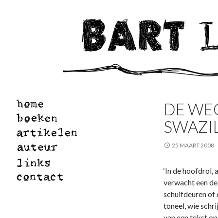
DE WE
SWAZI
25 MAART 2008
‘In de hoofdrol, 
verwacht een dee
schuifdeuren of
toneel, wie schri
van een tekst op