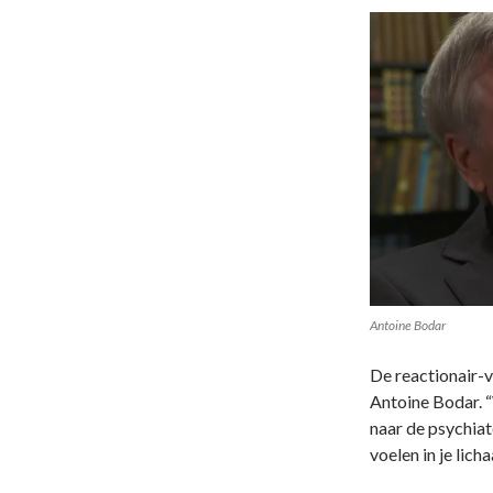
Antoine Bodar
De reactionair-
Antoine Bodar. “
naar de psychiate
voelen in je lich