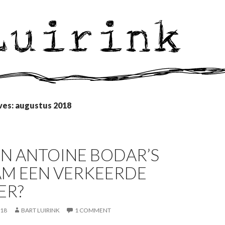
ves: augustus 2018
 IN ANTOINE BODAR’S
AM EEN VERKEERDE
ER?
018
BART LUIRINK
1 COMMENT