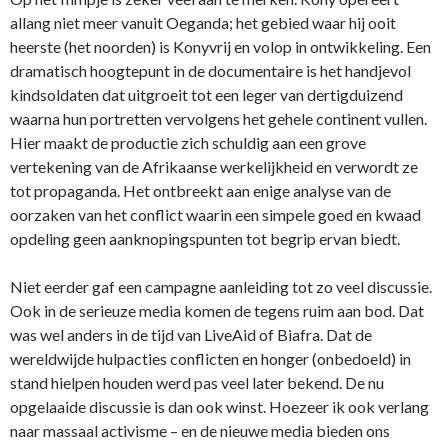
allang niet meer vanuit Oeganda; het gebied waar hij ooit
heerste (het noorden) is Konyvrij en volop in ontwikkeling. Een
dramatisch hoogtepunt in de documentaire is het handjevol
kindsoldaten dat uitgroeit tot een leger van dertigduizend
waarna hun portretten vervolgens het gehele continent vullen.
Hier maakt de productie zich schuldig aan een grove
vertekening van de Afrikaanse werkelijkheid en verwordt ze
tot propaganda. Het ontbreekt aan enige analyse van de
oorzaken van het conflict waarin een simpele goed en kwaad
opdeling geen aanknopingspunten tot begrip ervan biedt.
Niet eerder gaf een campagne aanleiding tot zo veel discussie.
Ook in de serieuze media komen de tegens ruim aan bod. Dat
was wel anders in de tijd van LiveAid of Biafra. Dat de
wereldwijde hulpacties conflicten en honger (onbedoeld) in
stand hielpen houden werd pas veel later bekend. De nu
opgelaaide discussie is dan ook winst. Hoezeer ik ook verlang
naar massaal activisme – en de nieuwe media bieden ons