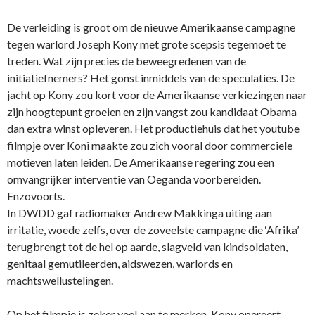
De verleiding is groot om de nieuwe Amerikaanse campagne
tegen warlord Joseph Kony met grote scepsis tegemoet te
treden. Wat zijn precies de beweegredenen van de
initiatiefnemers? Het gonst inmiddels van de speculaties. De
jacht op Kony zou kort voor de Amerikaanse verkiezingen naar
zijn hoogtepunt groeien en zijn vangst zou kandidaat Obama
dan extra winst opleveren. Het productiehuis dat het youtube
filmpje over Koni maakte zou zich vooral door commerciele
motieven laten leiden. De Amerikaanse regering zou een
omvangrijker interventie van Oeganda voorbereiden.
Enzovoorts.
In DWDD gaf radiomaker Andrew Makkinga uiting aan
irritatie, woede zelfs, over de zoveelste campagne die ‘Afrika’
terugbrengt tot de hel op aarde, slagveld van kindsoldaten,
genitaal gemutileerden, aidswezen, warlords en
machtswellustelingen.
Op het filmpje is zeker veel aan te merken. Kony opereert