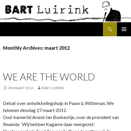
Search
SKIP
PRIMAR
TO
MENU
CONTENT
Monthly Archives: maart 2012
WE ARE THE WORLD
28 MAART 2012
BART LUIRINK
Debat over ontwikkelingshulp in Pauw & Witteman. We
tekenen dinsdag 27 maart 2012.
Oud-kamerlid Arend Jan Boekestijn, over de president van
Rwanda: ‘Wij hebben Kagame daar neergezet.’