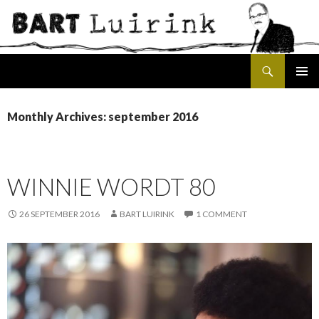
Search
SKIP
PRIMAR
TO
MENU
CONTENT
Monthly Archives: september 2016
WINNIE WORDT 80
26 SEPTEMBER 2016
BART LUIRINK
1 COMMENT