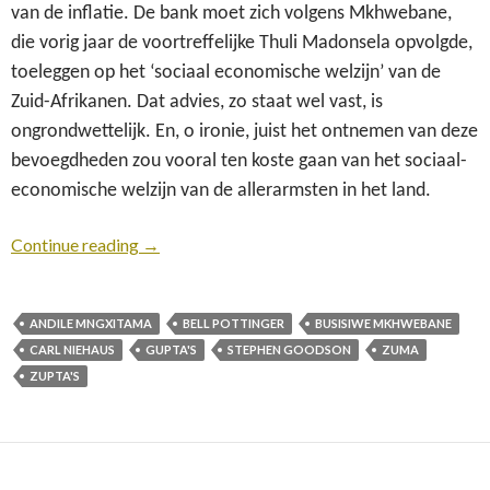
van de inflatie. De bank moet zich volgens Mkhwebane,
die vorig jaar de voortreffelijke Thuli Madonsela opvolgde,
toeleggen op het ‘sociaal economische welzijn’ van de
Zuid-Afrikanen. Dat advies, zo staat wel vast, is
ongrondwettelijk. En, o ironie, juist het ontnemen van deze
bevoegdheden zou vooral ten koste gaan van het sociaal-
economische welzijn van de allerarmsten in het land.
Continue reading
→
ANDILE MNGXITAMA
BELL POTTINGER
BUSISIWE MKHWEBANE
CARL NIEHAUS
GUPTA'S
STEPHEN GOODSON
ZUMA
ZUPTA'S