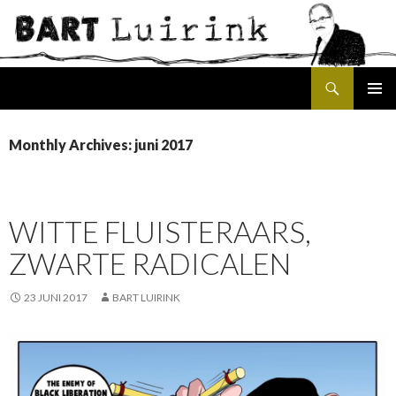
Search
SKIP
PRIMAR
TO
MENU
CONTENT
Monthly Archives: juni 2017
WITTE FLUISTERAARS,
ZWARTE RADICALEN
23 JUNI 2017
BART LUIRINK