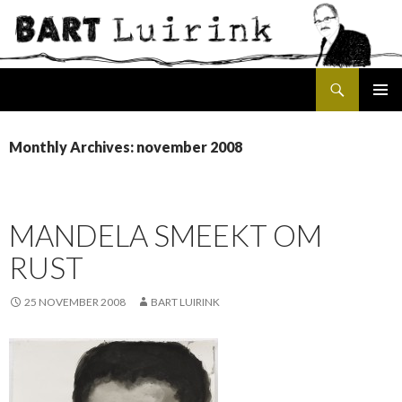
Search
SKIP
PRIMAR
TO
MENU
CONTENT
Monthly Archives: november 2008
MANDELA SMEEKT OM
RUST
25 NOVEMBER 2008
BART LUIRINK