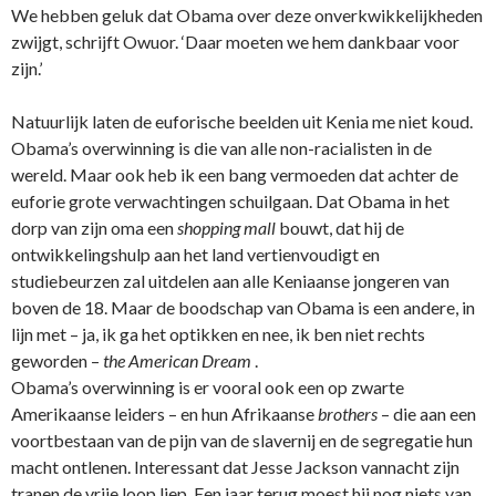
We hebben geluk dat Obama over deze onverkwikkelijkheden
zwijgt, schrijft Owuor. ‘Daar moeten we hem dankbaar voor
zijn.’
Natuurlijk laten de euforische beelden uit Kenia me niet koud.
Obama’s overwinning is die van alle non-racialisten in de
wereld. Maar ook heb ik een bang vermoeden dat achter de
euforie grote verwachtingen schuilgaan. Dat Obama in het
dorp van zijn oma een
shopping mall
bouwt, dat hij de
ontwikkelingshulp aan het land vertienvoudigt en
studiebeurzen zal uitdelen aan alle Keniaanse jongeren van
boven de 18. Maar de boodschap van Obama is een andere, in
lijn met – ja, ik ga het optikken en nee, ik ben niet rechts
geworden –
the American Dream
.
Obama’s overwinning is er vooral ook een op zwarte
Amerikaanse leiders – en hun Afrikaanse
brothers
– die aan een
voortbestaan van de pijn van de slavernij en de segregatie hun
macht ontlenen. Interessant dat Jesse Jackson vannacht zijn
tranen de vrije loop liep. Een jaar terug moest hij nog niets van