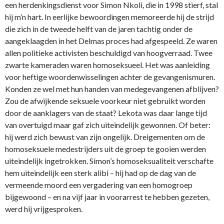
een herdenkingsdienst voor Simon Nkoli, die in 1998 stierf, stal
hij m’n hart. In eerlijke bewoordingen memoreerde hij de strijd
die zich in de tweede helft van de jaren tachtig onder de
aangeklaagden in het Delmas proces had afgespeeld. Ze waren
allen politieke activisten beschuldigd van hoogverraad. Twee
zwarte kameraden waren homoseksueel. Het was aanleiding
voor heftige woordenwisselingen achter de gevangenismuren.
Konden ze wel met hun handen van medegevangenen afblijven?
Zou de afwijkende seksuele voorkeur niet gebruikt worden
door de aanklagers van de staat? Lekota was daar lange tijd
van overtuigd maar gaf zich uiteindelijk gewonnen. Of beter:
hij werd zich bewust van zijn ongelijk. Dreigementen om de
homoseksuele medestrijders uit de groep te gooien werden
uiteindelijk ingetrokken. Simon’s homoseksualiteit verschafte
hem uiteindelijk een sterk alibi – hij had op de dag van de
vermeende moord een vergadering van een homogroep
bijgewoond – en na vijf jaar in voorarrest te hebben gezeten,
werd hij vrijgesproken.