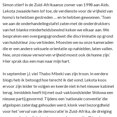
Simon stierf in de Zuid-Afrikaanse zomer van 1998 aan Aids.
Lekota zwaaide hem lof toe, de verdienste voor de vrijheid van
homo’s te hebben gestreden … en te hebben gewonnen. ‘Toen
we aan de onderhandelingstafel zaten met de onderdrukkers
van het blanke minderheidsbewind keken we elkaar aan. We
bespraken een overgangsgrondwet die discriminatie op grond
van huidskleur zou verbieden. Moesten we nu onze kameraden
die er een andere seksuele orientatie op nahielden, laten vallen.
Nee, onze nieuw verworven vrijheid moest ook de hunne zijn.’
Hier sprak dus een man naar mijn hart.
In september j.l. viel Thabo Mbeki van zijn troon. In eerdere
blogs heb ik betoogd hoe terecht ik dat vond. Lekota koos
ervoor zijn leider te volgen en keerde niet in het nieuwe kabinet
terug. Inmiddels heeft hij met oud-vakbondsleider Shilowa een
nieuwe partij gevormd. Tijdens een ‘nationale conventie’ die
afgelopen zaterdag gehouden werd, klonk veel bezorgdheid
voor het ‘verval van de democratie’ in Zuid-Afrika, de dreiging