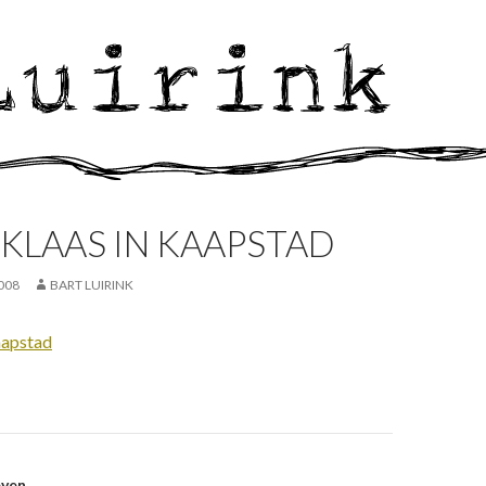
KLAAS IN KAAPSTAD
008
BART LUIRINK
aapstad
even