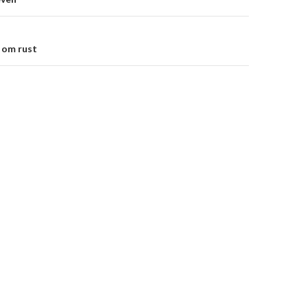
on
 om rust