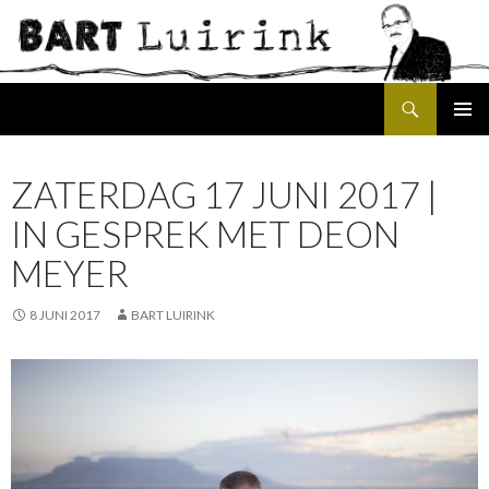
Search
SKIP
PRIMAR
TO
MENU
CONTENT
ZATERDAG 17 JUNI 2017 |
IN GESPREK MET DEON
MEYER
8 JUNI 2017
BART LUIRINK