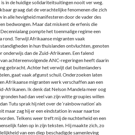
s in de huidige solidariteitsuitingen nooit ver weg.
kbaar graag dat de verachtelijke fenomenen die zich
in alle hevigheid manifesteren door de vader des
en bedwongen. Maar dat miskent de erfenis die
t. Decennialang pompte het toenmalige regime een
a rond. Terwijl Afrikaanse migranten vaak
standigheden in hun thuislanden ontvluchten, genoten
r onderwijs dan de Zuid-Afrikanen. Een falend
 van achtereenvolgende ANC-regeringen heeft daarin
ng gebracht. Achter het verwijt dat buitenlanders
stelen, gaat vaak afgunst schuil. Onderzoeken laten
den Afrikaanse migranten werk verschaffen aan een
id-Afrikanen. Ik denk dat Nelson Mandela meer oog
gronden had dan veel van zijn witte groupies willen
dan Tutu sprak hij niet over de ‘rainbow nation’ als
it maar zag hij er een eindstation in waar naartoe
orden. Telkens weer treft mij de nuchterheid en een
nselijk falen op in zijn teksten. Hij maakte zich, zo
de lelijkheid van een diep beschadigde samenleving