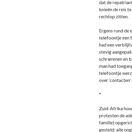
dat de repatria
knieën de reis t
rechtop zitten.
Ergens rond de 
telefoontje een S
had een verblijf
stevig aangepakt
schrammen en bl
man had toegang 
telefoontje werd
over ‘contacten’
*
Zuid-Afrika hou
protesten de ad
familie) opgeri
gesteld: alle o