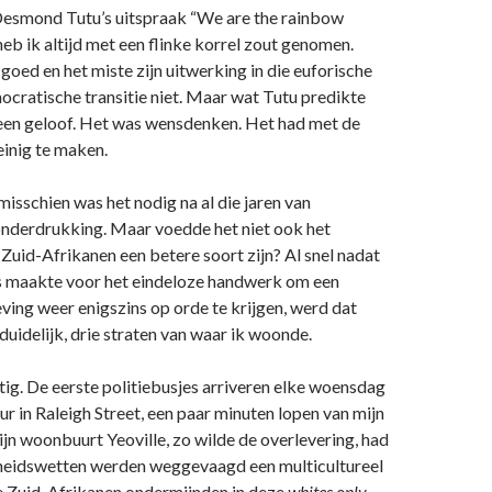
esmond Tutu’s uitspraak “We are the rainbow
eb ik altijd met een flinke korrel zout genomen.
 goed en het miste zijn uitwerking in die euforische
cratische transitie niet. Maar wat Tutu predikte
een geloof. Het was wensdenken. Het had met de
inig te maken.
misschien was het nodig na al die jaren van
onderdrukking. Maar voedde het niet ook het
Zuid-Afrikanen een betere soort zijn? Al snel nadat
ts maakte voor het eindeloze handwerk om een
ing weer enigszins op orde te krijgen, werd dat
uidelijk, drie straten van waar ik woonde.
tig. De eerste politiebusjes arriveren elke woensdag
ur in Raleigh Street, een paar minuten lopen van mijn
n woonbuurt Yeoville, zo wilde de overlevering, had
theidswetten werden weggevaagd een multicultureel
e Zuid-Afrikanen ondermijnden in deze
whites only