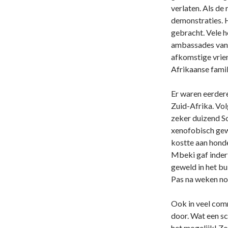
verlaten. Als de
demonstraties. 
gebracht. Vele 
ambassades van 
afkomstige vrien
Afrikaanse famil
Er waren eerder
Zuid-Afrika. Vol
zeker duizend So
xenofobisch gew
kostte aan hond
Mbeki gaf inderti
geweld in het bu
Pas na weken noe
Ook in veel com
door. Wat een sc
het mogelijk! Zo 