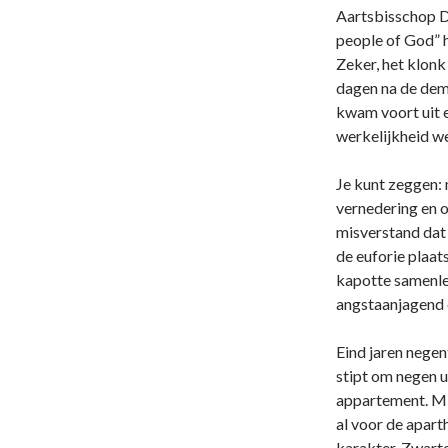
Aartsbisschop D
people of God” h
Zeker, het klonk
dagen na de demo
kwam voort uit 
werkelijkheid we
Je kunt zeggen: 
vernedering en 
misverstand dat 
de euforie plaa
kapotte samenlev
angstaanjagend d
Eind jaren negen
stipt om negen u
appartement. Mij
al voor de apar
karakter. Zwart