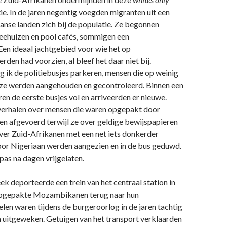
e. In de jaren negentig voegden migranten uit een
anse landen zich bij de populatie. Ze begonnen
heehuizen en pool cafés, sommigen een
Een ideaal jachtgebied voor wie het op
en had voorzien, al bleef het daar niet bij.
g ik de politiebusjes parkeren, mensen die op weinig
jze werden aangehouden en gecontroleerd. Binnen een
en de eerste busjes vol en arriveerden er nieuwe.
verhalen over mensen die waren opgepakt door
en afgevoerd terwijl ze over geldige bewijspapieren
ver Zuid-Afrikanen met een net iets donkerder
voor Nigeriaan werden aangezien en in de bus geduwd.
as na dagen vrijgelaten.
ek deporteerde een trein van het centraal station in
pgepakte Mozambikanen terug naar hun
len waren tijdens de burgeroorlog in de jaren tachtig
a uitgeweken. Getuigen van het transport verklaarden