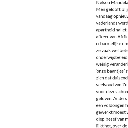
Nelson Mandela i
Men gelooft blij
vandaag opnieuw 
vaderlands werd
apartheid nalie
afkeer van Afrik
erbarmelijke om
ze vaak wel bete
onderwijsbeleid
weinig veranderi
‘onze baantjes’ 
zien dat duizen
veelvoud van Zu
voor deze achter
geloven. Anders 
een voldongen fe
gewerkt moest w
diep besef van me
lijkt het, over 