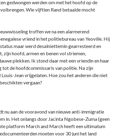
nten gedwongen werden om met het hoofd op de
e volbrengen. Wie vijftien Rand betaalde mocht
eeuwwisseling troffen we na een alarmerend
enegalese vriend in het politiebureau van Yeoville. Hij
sstatus maar werd desalniettemin gearresteerd en
, zijn hoofd, armen en benen vol striemen,
auwe plekken. Ik stond daar met een vriendin en haar
tot de hoofdcommissaris van politie. Na zijn
 Louis-Jean vrijgelaten. Hoe zou het anderen die niet
 beschikten vergaan?
dt nu aan de vooravond van nieuwe anti-immigratie
em in. Het onlangs door Jacinta Ngobese-Zuma (geen
chte platform March and March heeft een ultimatum
ngedocumenteerden moeten voor 30 juni het land