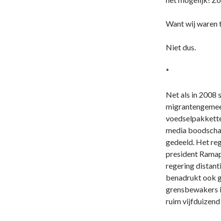
Want wij waren 
Niet dus.
*
Net als in 2008 
migrantengemeen
voedselpakkette
media boodschap
gedeeld. Het reg
president Ramaph
regering distant
benadrukt ook g
grensbewakers in
ruim vijfduizend