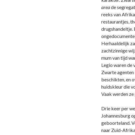
area
de segregati
reeks van Afrika
restaurantjes, t
drugshandeltje. 
ongedocumenteerd
Herhaaldelijk za
zachtzinnige wi
mum van tijd war
Legio waren de 
Zwarte agenten 
beschikten, en o
huidskleur die 
Vaak werden ze p
Drie keer per we
Johannesburg o
geboorteland. Ve
naar Zuid-Afrik