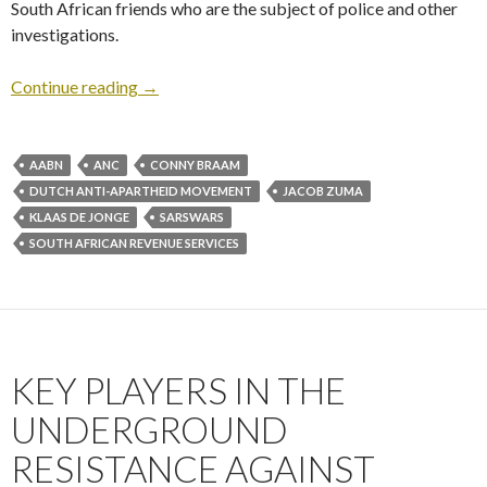
South African friends who are the subject of police and other
investigations.
Continue reading
→
AABN
ANC
CONNY BRAAM
DUTCH ANTI-APARTHEID MOVEMENT
JACOB ZUMA
KLAAS DE JONGE
SARSWARS
SOUTH AFRICAN REVENUE SERVICES
KEY PLAYERS IN THE
UNDERGROUND
RESISTANCE AGAINST