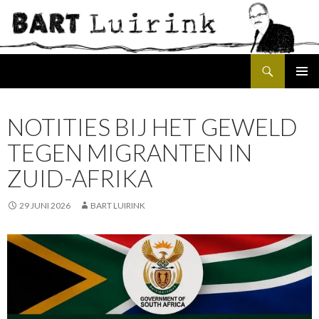
Search
SKIP
PRIMAR
TO
MENU
CONTENT
NOTITIES BIJ HET GEWELD
TEGEN MIGRANTEN IN
ZUID-AFRIKA
29 JUNI 2026
BART LUIRINK