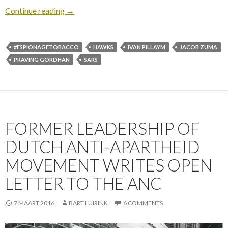
Continue reading
→
#ESPIONAGETOBACCO
HAWKS
IVAN PILLAYM
JACOB ZUMA
PRAVING GORDHAN
SARS
FORMER LEADERSHIP OF
DUTCH ANTI-APARTHEID
MOVEMENT WRITES OPEN
LETTER TO THE ANC
7 MAART 2016
BART LUIRINK
6 COMMENTS