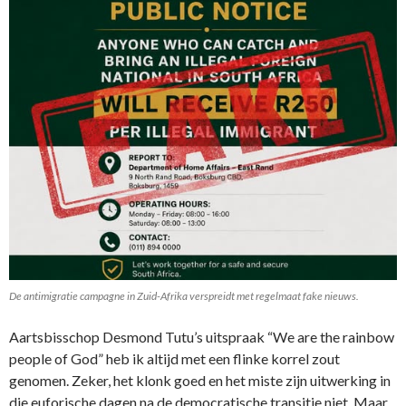
De antimigratie campagne in Zuid-Afrika verspreidt met regelmaat fake nieuws.
Aartsbisschop Desmond Tutu’s uitspraak “We are the rainbow
people of God” heb ik altijd met een flinke korrel zout
genomen. Zeker, het klonk goed en het miste zijn uitwerking in
die euforische dagen na de democratische transitie niet. Maar