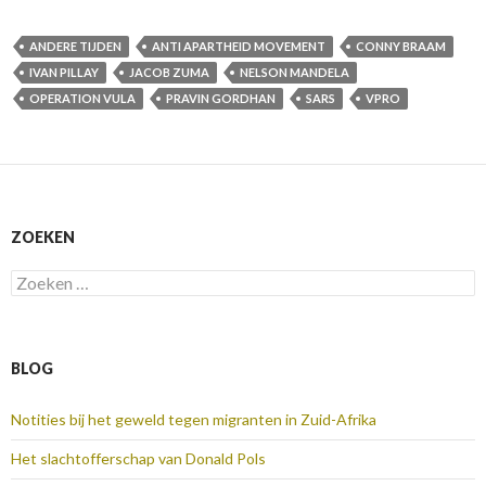
ANDERE TIJDEN
ANTI APARTHEID MOVEMENT
CONNY BRAAM
IVAN PILLAY
JACOB ZUMA
NELSON MANDELA
OPERATION VULA
PRAVIN GORDHAN
SARS
VPRO
ZOEKEN
Zoeken
naar:
BLOG
Notities bij het geweld tegen migranten in Zuid-Afrika
Het slachtofferschap van Donald Pols