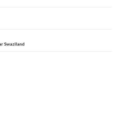
on
ar Swaziland