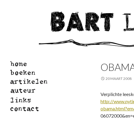
OBAMA
20 MAART 2008
Verplichte leesk
http://www.nyti
obama.html?e
06072000&en=