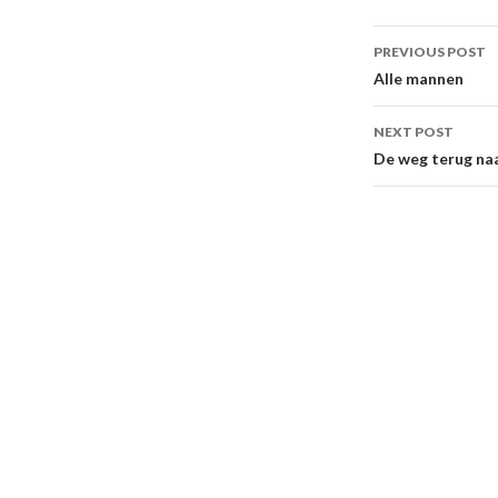
Post
PREVIOUS POST
navigati
Alle mannen
NEXT POST
De weg terug na