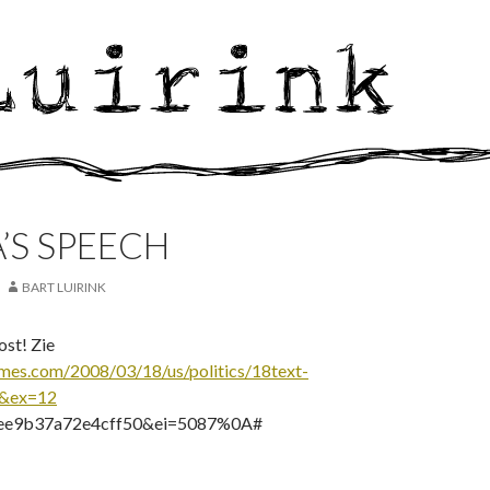
’S SPEECH
BART LUIRINK
ost! Zie
mes.com/2008/03/18/us/politics/18text-
m&ex=12
ee9b37a72e4cff50&ei=5087%0A#