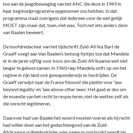
toe aan de jeugdbeweging van het ANC die deze in 1949 in
haar beginselprogramma opgenomen zou hebben. In dat
programma staat overigens dat iedereen voor de wet gelijk
MOET zijn, maar dat, toen, niet was. Toch net iets anders davn
van Baalen beweert.
De hoofdredacteur van het tijdschrift Zuid-Afrika Bart de
Graaff voegt aan Van Baalen’s betoog fijntjes toe dat Mandela
er in de jaren vijftig voor koos om de Zuid-Afrikaanse wet niet
langer te gehoorzamen. In 1960 riep Mandela zelfs op om het
regime in zijn land ook gewapenderwijs te bestrijden. De
Graaff verwijst naar de Franse filosoof die pleitte voor ‘law
beyond legality’ en ‘law above other laws’. Het gaat er dus om
de essentie van het recht te respecteren, niet de wetten zelf als
die onrecht legitimeren.
Daarover had van Baalen het woord moeten voeren als hij recht
had willen doen aan het gedachtengoed van de Zuid-
Afrikaanse vrijheidsstrijder wier naam nu misbruikt wordt ter