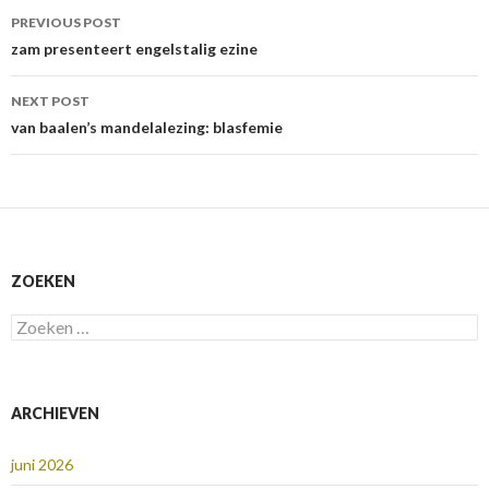
Post
PREVIOUS POST
navigation
zam presenteert engelstalig ezine
NEXT POST
van baalen’s mandelalezing: blasfemie
ZOEKEN
Zoeken
naar:
ARCHIEVEN
juni 2026