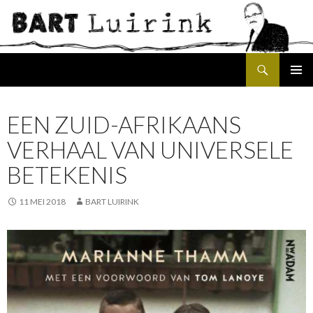
Search
SKIP
PRIMAR
TO
MENU
CONTENT
EEN ZUID-AFRIKAANS
VERHAAL VAN UNIVERSELE
BETEKENIS
11 MEI 2018
BART LUIRINK