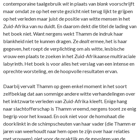
contemporaine taalgebruik
wit
in plaats van
blank
voorschrijft
maar omdat ze op het eerste gezicht niet terug lijkt te grijpen
op het verleden maar juist de positie van witte mensen in het
Zuid-Afrika van nu duidt. En daarom dekt die titel de lading van
het boek niet. Want nergens wekt Thamm de indruk haar
blankheid niet te kunnen dragen. Ze
dealt
ermee, het is haar
gegeven, het roept de verplichting om als witte, lesbische
vrouw een plaats te zoeken in het Zuid-Afrikaanse multiraciale
labyrinth. Het boek is voor alles het verslag van een intense en
oprechte worsteling, en de hoopvolle resultaten ervan.
Daarbij vervalt Thamm op geen enkel moment in het soort
zelfbeklag dat aan sommige andere witte verhandelingen over
het inktzwarte verleden van Zuid-Afrika kleeft. Enige hang
naar slachtofferschap is Thamm vreemd, nergens toont ze enig
begrip voor het kwaad. En ook niet voor de homohaat die
doorklinkt in de schimpscheuten van haar vader (die Thamm er
jaren van weerhoudt naar hem open te zijn over haar relaties
met vrouwen), niet voor de praktijk en de gevolgen van de