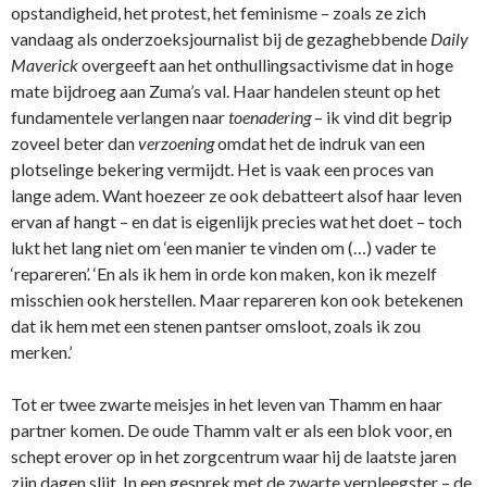
opstandigheid, het protest, het feminisme – zoals ze zich
vandaag als onderzoeksjournalist bij de gezaghebbende
Daily
Maverick
overgeeft aan het onthullingsactivisme dat in hoge
mate bijdroeg aan Zuma’s val. Haar handelen steunt op het
fundamentele verlangen naar
toenadering
– ik vind dit begrip
zoveel beter dan
verzoening
omdat het de indruk van een
plotselinge bekering vermijdt. Het is vaak een proces van
lange adem. Want hoezeer ze ook debatteert alsof haar leven
ervan af hangt – en dat is eigenlijk precies wat het doet – toch
lukt het lang niet om ‘een manier te vinden om (…) vader te
‘repareren’. ‘En als ik hem in orde kon maken, kon ik mezelf
misschien ook herstellen. Maar repareren kon ook betekenen
dat ik hem met een stenen pantser omsloot, zoals ik zou
merken.’
Tot er twee zwarte meisjes in het leven van Thamm en haar
partner komen. De oude Thamm valt er als een blok voor, en
schept erover op in het zorgcentrum waar hij de laatste jaren
zijn dagen slijt. In een gesprek met de zwarte verpleegster – de