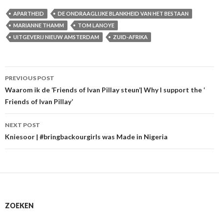
APARTHEID
DE ONDRAAGLIJKE BLANKHEID VAN HET BESTAAN
MARIANNE THAMM
TOM LANOYE
UITGEVERIJ NIEUW AMSTERDAM
ZUID-AFRIKA
Post
PREVIOUS POST
navigation
Waarom ik de ‘Friends of Ivan Pillay steun’| Why I support the ‘
Friends of Ivan Pillay’
NEXT POST
Kniesoor | #bringbackourgirls was Made in Nigeria
ZOEKEN