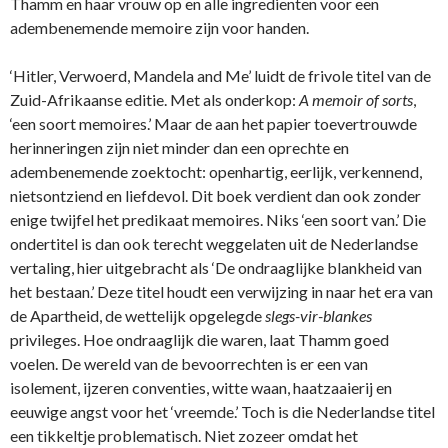
Thamm en haar vrouw op en alle ingredienten voor een
adembenemende memoire zijn voor handen.
‘Hitler, Verwoerd, Mandela and Me’ luidt de frivole titel van de
Zuid-Afrikaanse editie. Met als onderkop:
A memoir of sorts
,
‘een soort memoires.’ Maar de aan het papier toevertrouwde
herinneringen zijn niet minder dan een oprechte en
adembenemende zoektocht: openhartig, eerlijk, verkennend,
nietsontziend en liefdevol. Dit boek verdient dan ook zonder
enige twijfel het predikaat memoires. Niks ‘een soort van.’ Die
ondertitel is dan ook terecht weggelaten uit de Nederlandse
vertaling, hier uitgebracht als ‘De ondraaglijke blankheid van
het bestaan.’ Deze titel houdt een verwijzing in naar het era van
de Apartheid, de wettelijk opgelegde
slegs-vir-blankes
privileges. Hoe ondraaglijk die waren, laat Thamm goed
voelen. De wereld van de bevoorrechten is er een van
isolement, ijzeren conventies, witte waan, haatzaaierij en
eeuwige angst voor het ‘vreemde.’ Toch is die Nederlandse titel
een tikkeltje problematisch. Niet zozeer omdat het