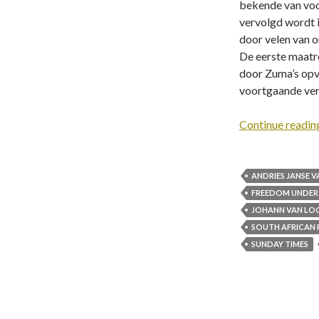
bekende van voor
vervolgd wordt i
door velen van 
De eerste maatre
door Zuma’s opvo
voortgaande verv
Continue readi
ANDRIES JANSE 
FREEDOM UNDER
JOHANN VAN LO
SOUTH AFRICAN R
SUNDAY TIMES