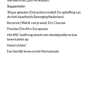
Van wie is het Zuid-Afrikahuis?
Stappenteller
30 jaar geleden | Dat andere motief. De opheffing van
de Anti Apartheids Beweging Nederland.
Recensie | Wat ik van je weet, Eric Chacour
Preview | De Afro-Europeaan
Het ANC heeft nog steeds een sleutelpositie en kan
twee kanten op
Homo’s kiekn’
Een heerlijk leven na het Hiernamaals