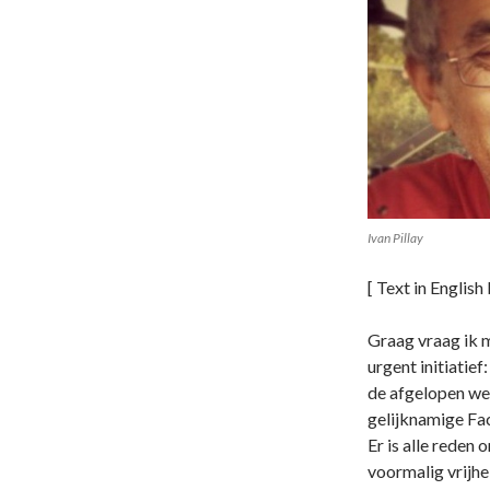
Ivan Pillay
[ Text in English
Graag vraag ik 
urgent initiatief
de afgelopen wek
gelijknamige Fa
Er is alle reden
voormalig vrijhe