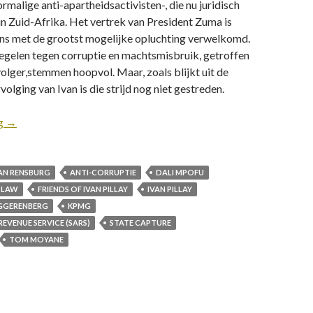
malige anti-apartheidsactivisten-, die nu juridisch
n Zuid-Afrika. Het vertrek van President Zuma is
ons met de grootst mogelijke opluchting verwelkomd.
gelen tegen corruptie en machtsmisbruik​, getroffen
lger,​stemmen hoopvol. Maar, zoals blijkt uit de
olging van Ivan is die strijd nog niet gestreden.
ng
→
VAN RENSBURG
ANTI-CORRUPTIE
DALI MPOFU
 LAW
FRIENDS OF IVAN PILLAY
IVAN PILLAY
GGERENBERG
KPMG
EVENUE SERVICE (SARS)
STATE CAPTURE
TOM MOYANE