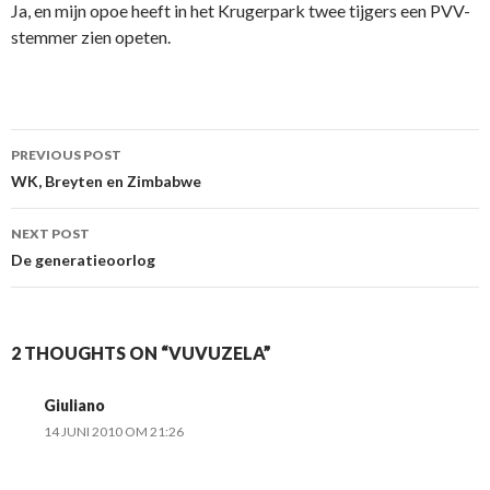
Ja, en mijn opoe heeft in het Krugerpark twee tijgers een PVV-
stemmer zien opeten.
Post
PREVIOUS POST
navigation
WK, Breyten en Zimbabwe
NEXT POST
De generatieoorlog
2 THOUGHTS ON “VUVUZELA”
Giuliano
14 JUNI 2010 OM 21:26