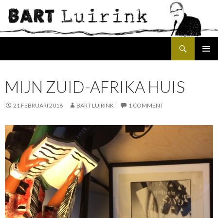
Search
SKIP
PRIMAR
TO
MENU
CONTENT
MIJN ZUID-AFRIKA HUIS
21 FEBRUARI 2016
BART LUIRINK
1 COMMENT