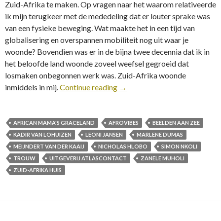
Zuid-Afrika te maken. Op vragen naar het waarom relativeerde
ik mijn terugkeer met de mededeling dat er louter sprake was
van een fysieke beweging. Wat maakte het in een tijd van
globalisering en overspannen mobiliteit nog uit waar je
woonde? Bovendien was er in de bijna twee decennia dat ik in
het beloofde land woonde zoveel weefsel gegroeid dat
losmaken onbegonnen werk was. Zuid-Afrika woonde
inmiddels in mij.
Continue reading
→
AFRICAN MAMA'S GRACELAND
AFROVIBES
BEELDEN AAN ZEE
KADIR VAN LOHUIZEN
LEONI JANSEN
MARLENE DUMAS
MEIJNDERT VAN DER KAAIJ
NICHOLAS HLOBO
SIMON NKOLI
TROUW
UITGEVERIJ ATLASCONTACT
ZANELE MUHOLI
ZUID-AFRIKA HUIS