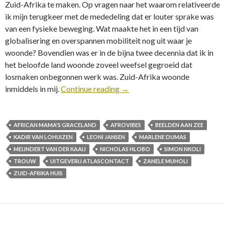
Zuid-Afrika te maken. Op vragen naar het waarom relativeerde
ik mijn terugkeer met de mededeling dat er louter sprake was
van een fysieke beweging. Wat maakte het in een tijd van
globalisering en overspannen mobiliteit nog uit waar je
woonde? Bovendien was er in de bijna twee decennia dat ik in
het beloofde land woonde zoveel weefsel gegroeid dat
losmaken onbegonnen werk was. Zuid-Afrika woonde
inmiddels in mij.
Continue reading
→
AFRICAN MAMA'S GRACELAND
AFROVIBES
BEELDEN AAN ZEE
KADIR VAN LOHUIZEN
LEONI JANSEN
MARLENE DUMAS
MEIJNDERT VAN DER KAAIJ
NICHOLAS HLOBO
SIMON NKOLI
TROUW
UITGEVERIJ ATLASCONTACT
ZANELE MUHOLI
ZUID-AFRIKA HUIS