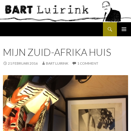
Search
SKIP
PRIMAR
TO
MENU
CONTENT
MIJN ZUID-AFRIKA HUIS
21 FEBRUARI 2016
BART LUIRINK
1 COMMENT