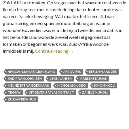
Zuid-Afrika te maken. Op vragen naar het waarom relativeerde
ik mijn terugkeer met de mededeling dat er louter sprake was
van een fysieke beweging. Wat maakte het in een tijd van
globalisering en overspannen mobiliteit nog uit waar je
woonde? Bovendien was er in de bijna twee decennia dat ik in
het beloofde land woonde zoveel weefsel gegroeid dat
losmaken onbegonnen werk was. Zuid-Afrika woonde
inmiddels in mij.
Continue reading
→
AFRICAN MAMA'S GRACELAND
AFROVIBES
BEELDEN AAN ZEE
KADIR VAN LOHUIZEN
LEONI JANSEN
MARLENE DUMAS
MEIJNDERT VAN DER KAAIJ
NICHOLAS HLOBO
SIMON NKOLI
TROUW
UITGEVERIJ ATLASCONTACT
ZANELE MUHOLI
ZUID-AFRIKA HUIS