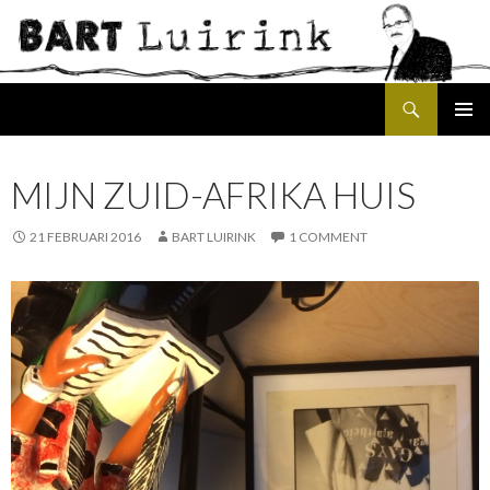
Search
SKIP
PRIMAR
TO
MENU
CONTENT
MIJN ZUID-AFRIKA HUIS
21 FEBRUARI 2016
BART LUIRINK
1 COMMENT