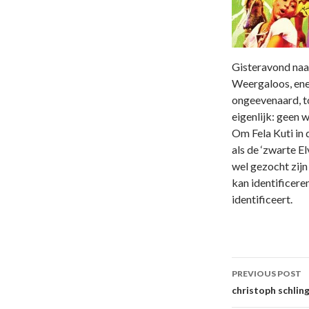
Gisteravond naar
Weergaloos, ene
ongeevenaard, to
eigenlijk: geen
Om Fela Kuti in 
als de ‘zwarte Elv
wel gezocht zijn
kan identificere
identificeert.
Post
PREVIOUS POST
navigati
christoph schlin