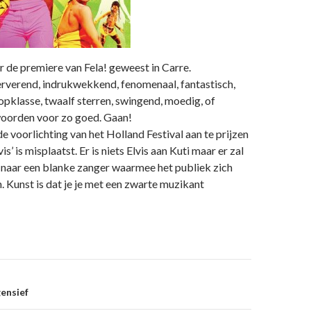
 de premiere van Fela! geweest in Carre.
rverend, indrukwekkend, fenomenaal, fantastisch,
pklasse, twaalf sterren, swingend, moedig, of
 woorden voor zo goed. Gaan!
de voorlichting van het Holland Festival aan te prijzen
is’ is misplaatst. Er is niets Elvis aan Kuti maar er zal
 naar een blanke zanger waarmee het publiek zich
n. Kunst is dat je je met een zwarte muzikant
on
gensief