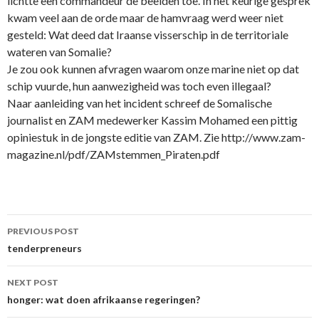
lichtte een commandeur de beelden toe. In het keurige gesprek
kwam veel aan de orde maar de hamvraag werd weer niet
gesteld: Wat deed dat Iraanse visserschip in de territoriale
wateren van Somalie?
Je zou ook kunnen afvragen waarom onze marine niet op dat
schip vuurde, hun aanwezigheid was toch even illegaal?
Naar aanleiding van het incident schreef de Somalische
journalist en ZAM medewerker Kassim Mohamed een pittig
opiniestuk in de jongste editie van ZAM. Zie http://www.zam-
magazine.nl/pdf/ZAMstemmen_Piraten.pdf
Post
PREVIOUS POST
navigation
tenderpreneurs
NEXT POST
honger: wat doen afrikaanse regeringen?