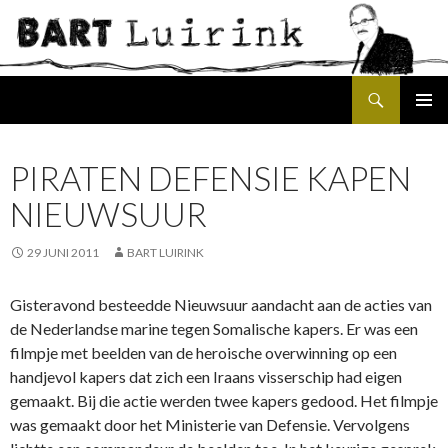
Search
SKIP
PRIMAR
TO
MENU
CONTENT
PIRATEN DEFENSIE KAPEN
NIEUWSUUR
29 JUNI 2011
BART LUIRINK
Gisteravond besteedde Nieuwsuur aandacht aan de acties van
de Nederlandse marine tegen Somalische kapers. Er was een
filmpje met beelden van de heroische overwinning op een
handjevol kapers dat zich een Iraans visserschip had eigen
gemaakt. Bij die actie werden twee kapers gedood. Het filmpje
was gemaakt door het Ministerie van Defensie. Vervolgens