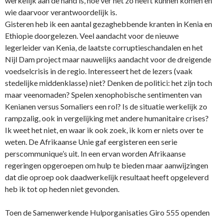
werkelijk aan de hand is, hoe ver het zo heeft kunnen komen en
wie daarvoor verantwoordelijk is.
Gisteren heb ik een aantal gezaghebbende kranten in Kenia en
Ethiopie doorgelezen. Veel aandacht voor de nieuwe
legerleider van Kenia, de laatste corruptieschandalen en het
Nijl Dam project maar nauwelijks aandacht voor de dreigende
voedselcrisis in de regio. Interesseert het de lezers (vaak
stedelijke middenklasse) niet? Denken de politici: het zijn toch
maar veenomaden? Spelen xenophobische sentimenten van
Kenianen versus Somaliers een rol? Is de situatie werkelijk zo
rampzalig, ook in vergelijking met andere humanitaire crises?
Ik weet het niet, en waar ik ook zoek, ik kom er niets over te
weten. De Afrikaanse Unie gaf eergisteren een serie
perscommunique’s uit. In een ervan worden Afrikaanse
regeringen opgeroepen om hulp te bieden maar aanwijzingen
dat die oproep ook daadwerkelijk resultaat heeft opgeleverd
heb ik tot op heden niet gevonden.
Toen de Samenwerkende Hulporganisaties Giro 555 openden