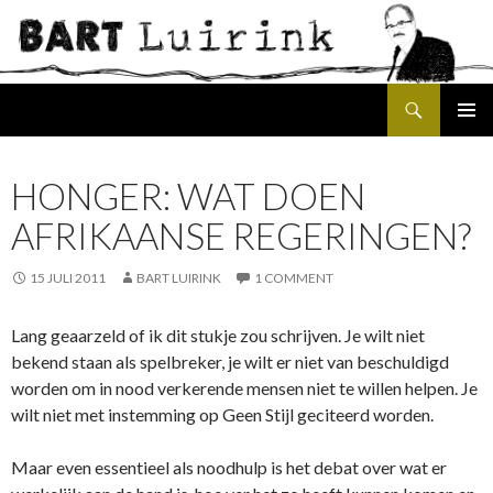
Search
SKIP
PRIMAR
TO
MENU
CONTENT
HONGER: WAT DOEN
AFRIKAANSE REGERINGEN?
15 JULI 2011
BART LUIRINK
1 COMMENT
Lang geaarzeld of ik dit stukje zou schrijven. Je wilt niet
bekend staan als spelbreker, je wilt er niet van beschuldigd
worden om in nood verkerende mensen niet te willen helpen. Je
wilt niet met instemming op Geen Stijl geciteerd worden.
Maar even essentieel als noodhulp is het debat over wat er