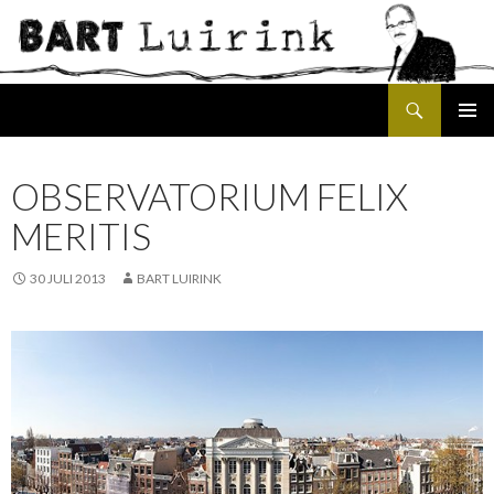
Search
SKIP
PRIMAR
TO
MENU
CONTENT
OBSERVATORIUM FELIX
MERITIS
30 JULI 2013
BART LUIRINK