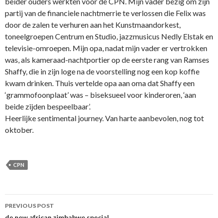
beider ouders werkten voor de CPN. Mijn vader bezig om zijn
partij van de financiele nachtmerrie te verlossen die Felix was
door de zalen te verhuren aan het Kunstmaandorkest,
toneelgroepen Centrum en Studio, jazzmusicus Nedly Elstak en
televisie-omroepen. Mijn opa, nadat mijn vader er vertrokken
was, als kameraad-nachtportier op de eerste rang van Ramses
Shaffy, die in zijn loge na de voorstelling nog een kop koffie
kwam drinken. Thuis vertelde opa aan oma dat Shaffy een
‘grammofoonplaat’ was – biseksueel voor kinderoren, ‘aan
beide zijden bespeelbaar’.
Heerlijke sentimental journey. Van harte aanbevolen, nog tot
oktober.
CPN
Post
PREVIOUS POST
de new african zimbabwe special