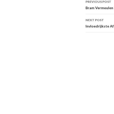
PREVIOUS POST
navigati
Bram Vermeulen
NEXT POST
Invloedrijkste A