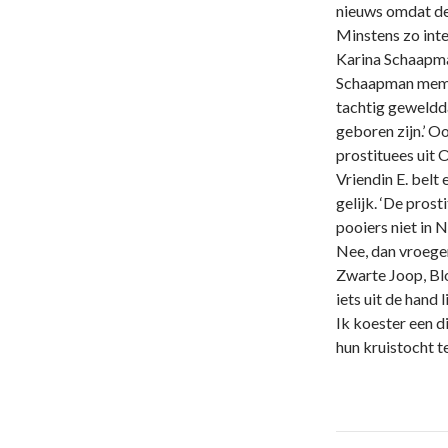
nieuws omdat de 
Minstens zo int
Karina Schaapma
Schaapman memor
tachtig geweldda
geboren zijn.’ 
prostituees uit 
Vriendin E. belt
gelijk. ‘De pros
pooiers niet in 
Nee, dan vroeger
Zwarte Joop, Blo
iets uit de hand
Ik koester een 
hun kruistocht 
Post