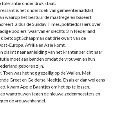
tolerantie onder druk staat.
eressant is het onderzoek van gemeenteraadslid
n waarop het bestuur de maatregelen baseert.
eert, aldus de Sunday Times, politiedossiers over
dige pooiers ‘waarvan er slechts 3 in Nederland
Ook betoogt Schaapman dat driekwart van de
Oost-Europa, Afrika en Azie komt.
 en claimt naar aanleiding van het krantenbericht haar
titutie moet aan banden omdat de vrouwen en hun
Nederland geboren zijn.’
. Toen was het nog gezellig op de Wallen. Met
nde Greet en Gelderse Neeltje. En als er dan wel eens
 liep, kwam Appie Baantjes om het op te lossen.
diep wantrouwen tegen de nieuwe zedenmeesters en
tegen de vrouwenhandel.