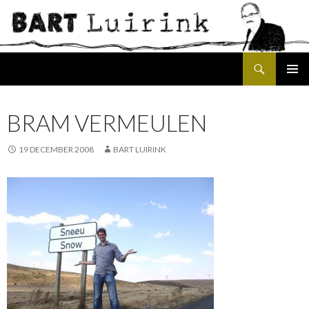
Search
SKIP
PRIMAR
TO
MENU
CONTENT
BRAM VERMEULEN
19 DECEMBER 2008
BART LUIRINK