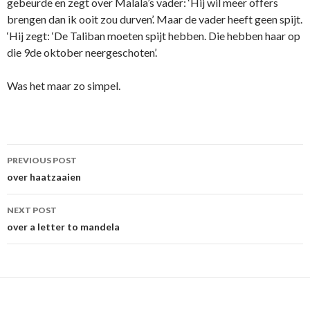
gebeurde en zegt over Malala’s vader: ‘Hij wil meer offers
brengen dan ik ooit zou durven’. Maar de vader heeft geen spijt.
‘Hij zegt: ‘De Taliban moeten spijt hebben. Die hebben haar op
die 9de oktober neergeschoten’.
Was het maar zo simpel.
Post
PREVIOUS POST
navigation
over haatzaaien
NEXT POST
over a letter to mandela