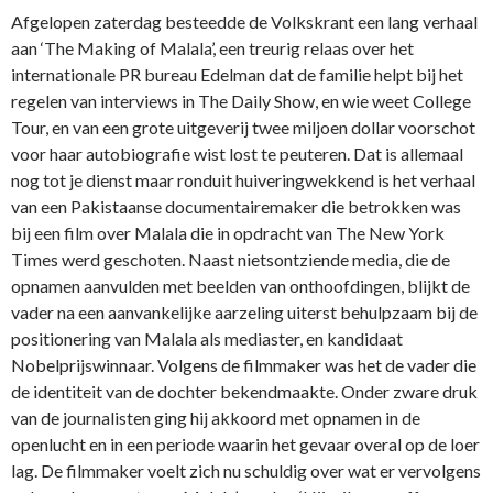
Afgelopen zaterdag besteedde de Volkskrant een lang verhaal
aan ‘The Making of Malala’, een treurig relaas over het
internationale PR bureau Edelman dat de familie helpt bij het
regelen van interviews in The Daily Show, en wie weet College
Tour, en van een grote uitgeverij twee miljoen dollar voorschot
voor haar autobiografie wist lost te peuteren. Dat is allemaal
nog tot je dienst maar ronduit huiveringwekkend is het verhaal
van een Pakistaanse documentairemaker die betrokken was
bij een film over Malala die in opdracht van The New York
Times werd geschoten. Naast nietsontziende media, die de
opnamen aanvulden met beelden van onthoofdingen, blijkt de
vader na een aanvankelijke aarzeling uiterst behulpzaam bij de
positionering van Malala als mediaster, en kandidaat
Nobelprijswinnaar. Volgens de filmmaker was het de vader die
de identiteit van de dochter bekendmaakte. Onder zware druk
van de journalisten ging hij akkoord met opnamen in de
openlucht en in een periode waarin het gevaar overal op de loer
lag. De filmmaker voelt zich nu schuldig over wat er vervolgens