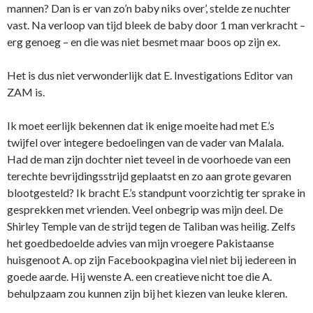
mannen? Dan is er van zo’n baby niks over’, stelde ze nuchter
vast. Na verloop van tijd bleek de baby door 1 man verkracht –
erg genoeg – en die was niet besmet maar boos op zijn ex.
Het is dus niet verwonderlijk dat E. Investigations Editor van
ZAM is.
Ik moet eerlijk bekennen dat ik enige moeite had met E.’s
twijfel over integere bedoelingen van de vader van Malala.
Had de man zijn dochter niet teveel in de voorhoede van een
terechte bevrijdingsstrijd geplaatst en zo aan grote gevaren
blootgesteld? Ik bracht E.’s standpunt voorzichtig ter sprake in
gesprekken met vrienden. Veel onbegrip was mijn deel. De
Shirley Temple van de strijd tegen de Taliban was heilig. Zelfs
het goedbedoelde advies van mijn vroegere Pakistaanse
huisgenoot A. op zijn Facebookpagina viel niet bij iedereen in
goede aarde. Hij wenste A. een creatieve nicht toe die A.
behulpzaam zou kunnen zijn bij het kiezen van leuke kleren.