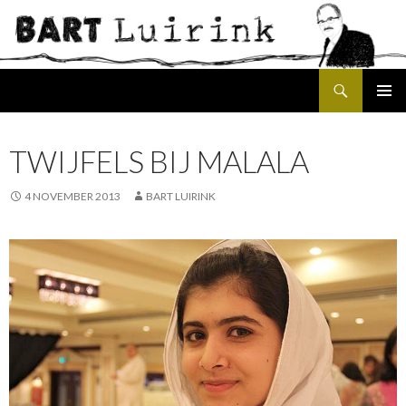
Search
SKIP
PRIMAR
TO
MENU
CONTENT
TWIJFELS BIJ MALALA
4 NOVEMBER 2013
BART LUIRINK