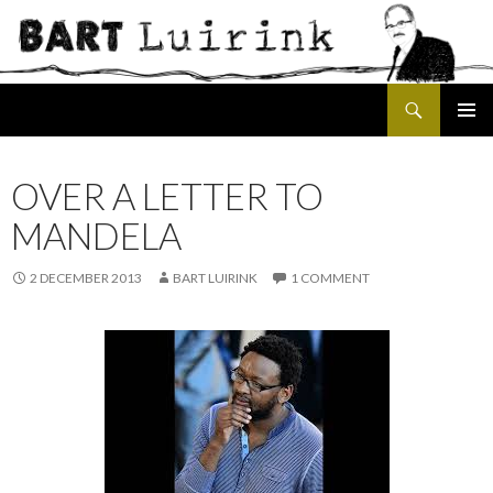
Search
SKIP
PRIMAR
TO
MENU
CONTENT
OVER A LETTER TO
MANDELA
2 DECEMBER 2013
BART LUIRINK
1 COMMENT