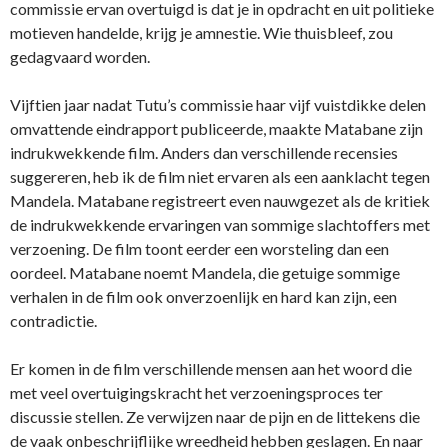
commissie ervan overtuigd is dat je in opdracht en uit politieke
motieven handelde, krijg je amnestie. Wie thuisbleef, zou
gedagvaard worden.
Vijftien jaar nadat Tutu’s commissie haar vijf vuistdikke delen
omvattende eindrapport publiceerde, maakte Matabane zijn
indrukwekkende film. Anders dan verschillende recensies
suggereren, heb ik de film niet ervaren als een aanklacht tegen
Mandela. Matabane registreert even nauwgezet als de kritiek
de indrukwekkende ervaringen van sommige slachtoffers met
verzoening. De film toont eerder een worsteling dan een
oordeel. Matabane noemt Mandela, die getuige sommige
verhalen in de film ook onverzoenlijk en hard kan zijn, een
contradictie.
Er komen in de film verschillende mensen aan het woord die
met veel overtuigingskracht het verzoeningsproces ter
discussie stellen. Ze verwijzen naar de pijn en de littekens die
de vaak onbeschrijflijke wreedheid hebben geslagen. En naar