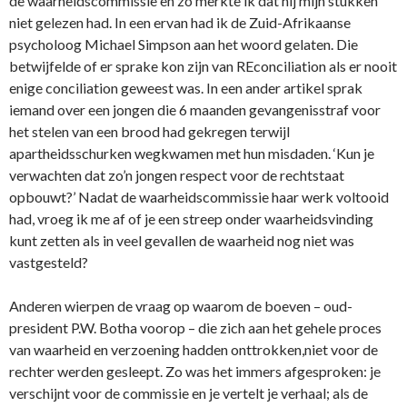
de waarheidscommissie en zo merkte ik dat hij mijn stukken
niet gelezen had. In een ervan had ik de Zuid-Afrikaanse
psycholoog Michael Simpson aan het woord gelaten. Die
betwijfelde of er sprake kon zijn van REconciliation als er nooit
enige conciliation geweest was. In een ander artikel sprak
iemand over een jongen die 6 maanden gevangenisstraf voor
het stelen van een brood had gekregen terwijl
apartheidsschurken wegkwamen met hun misdaden. ‘Kun je
verwachten dat zo’n jongen respect voor de rechtstaat
opbouwt?’ Nadat de waarheidscommissie haar werk voltooid
had, vroeg ik me af of je een streep onder waarheidsvinding
kunt zetten als in veel gevallen de waarheid nog niet was
vastgesteld?
Anderen wierpen de vraag op waarom de boeven – oud-
president P.W. Botha voorop – die zich aan het gehele proces
van waarheid en verzoening hadden onttrokken,niet voor de
rechter werden gesleept. Zo was het immers afgesproken: je
verschijnt voor de commissie en je vertelt je verhaal; als de