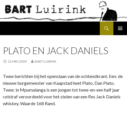
Search
SKIP
PRIMAR
TO
MENU
CONTENT
PLATO EN JACK DANIELS
12 MEI 2009
BART LUIRINK
Twee berichten bij het openslaan van de ochtendkrant. Een: de
nieuwe burgemeester van Kaapstad heet Plato, Dan Plato.
Twee: in Mpumalanga is een jongen tot twee-en-een half jaar
celstraf veroordeeld voor het stelen van een fles Jack Daniels
whiskey. Waarde 168 Rand.