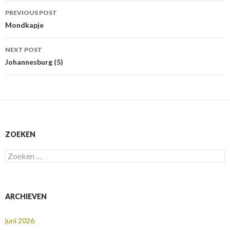
Post
PREVIOUS POST
navigation
Mondkapje
NEXT POST
Johannesburg (5)
ZOEKEN
Zoeken
naar:
ARCHIEVEN
juni 2026