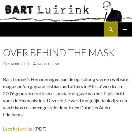
Search
SKIP
PRIMAR
TO
MENU
CONTENT
OVER BEHIND THE MASK
9 APRIL 2010
BART LUIRINK
Bart Luirink’s Herinneringen aan de oprichting van een website
magazine ‘on gay and lesbian and affairs in Africa’ werden in
2009 gepubliceerd in een speciale uitgave van het Tijdschrift
voor de Humanistiek. Deze editie werd mogelijk dankzij steun
van Hivos en samengesteld door Ireen Dubel en Andre
Hielkema.
Lees het artikel
(PDF)