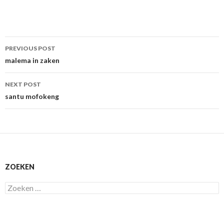
Post
PREVIOUS POST
navigation
malema in zaken
NEXT POST
santu mofokeng
ZOEKEN
Zoeken
naar: