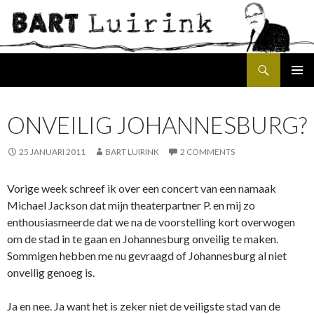
Search
SKIP
PRIMAR
TO
MENU
CONTENT
ONVEILIG JOHANNESBURG?
25 JANUARI 2011
BART LUIRINK
2 COMMENTS
Vorige week schreef ik over een concert van een namaak
Michael Jackson dat mijn theaterpartner P. en mij zo
enthousiasmeerde dat we na de voorstelling kort overwogen
om de stad in te gaan en Johannesburg onveilig te maken.
Sommigen hebben me nu gevraagd of Johannesburg al niet
onveilig genoeg is.
Ja en nee. Ja want het is zeker niet de veiligste stad van de