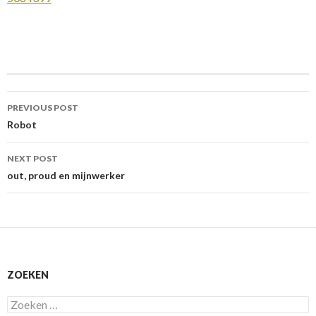
Post
navigation
PREVIOUS POST
Robot
NEXT POST
out, proud en mijnwerker
ZOEKEN
Zoeken
naar: