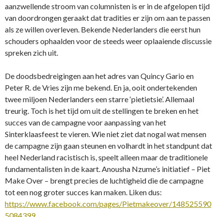
aanzwellende stroom van columnisten is er in de afgelopen tijd
van doordrongen geraakt dat tradities er zijn om aan te passen
als ze willen overleven. Bekende Nederlanders die eerst hun
schouders ophaalden voor de steeds weer oplaaiende discussie
spreken zich uit.
De doodsbedreigingen aan het adres van Quincy Gario en
Peter R. de Vries zijn me bekend. En ja, ooit ondertekenden
twee miljoen Nederlanders een starre ‘pietietsie’. Allemaal
treurig. Toch is het tijd om uit de stellingen te breken en het
succes van de campagne voor aanpassing van het
Sinterklaasfeest te vieren. Wie niet ziet dat nogal wat mensen
de campagne zijn gaan steunen en volhardt in het standpunt dat
heel Nederland racistisch is, speelt alleen maar de traditionele
fundamentalisten in de kaart. Anousha Nzume’s initiatief – Piet
Make Over – brengt precies de luchtigheid die de campagne
tot een nog groter succes kan maken. Liken dus:
https://www.facebook.com/pages/Pietmakeover/148525590
5084399