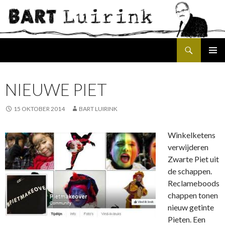
Search
SKIP
PRIMAR
TO
MENU
CONTENT
NIEUWE PIET
15 OKTOBER 2014
BART LUIRINK
Winkelketens
verwijderen
Zwarte Piet uit
de schappen.
Reclameboods
chappen tonen
nieuw getinte
Pieten. Een