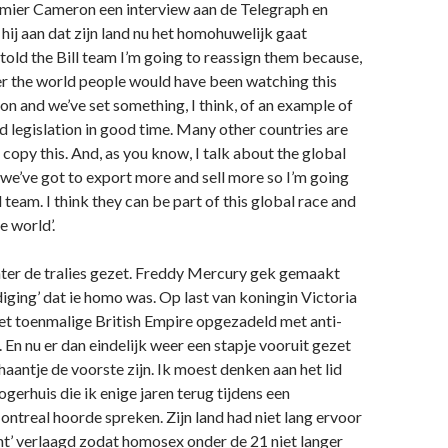
emier Cameron een interview aan de Telegraph en
hij aan dat zijn land nu het homohuwelijk gaat
 told the Bill team I’m going to reassign them because,
ver the world people would have been watching this
ion and we’ve set something, I think, of an example of
 legislation in good time. Many other countries are
 copy this. And, as you know, I talk about the global
we’ve got to export more and sell more so I’m going
l team. I think they can be part of this global race and
e world’.
ter de tralies gezet. Freddy Mercury gek gemaakt
iging’ dat ie homo was. Op last van koningin Victoria
het toenmalige British Empire opgezadeld met anti-
n nu er dan eindelijk weer een stapje vooruit gezet
 haantje de voorste zijn. Ik moest denken aan het lid
ogerhuis die ik enige jaren terug tijdens een
ontreal hoorde spreken. Zijn land had niet lang ervoor
nt’ verlaagd zodat homosex onder de 21 niet langer