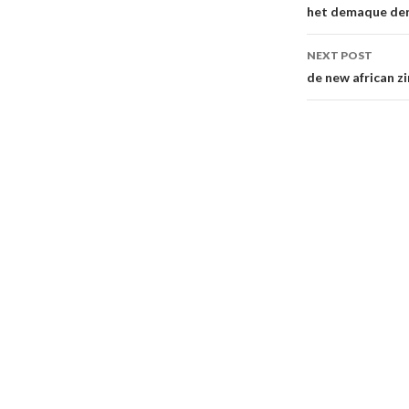
navigati
het demaque der
NEXT POST
de new african z