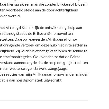
aar hier sprak een man die zonder blikken of blozen
ten voorbeeld stelde aan de door achterlijkheid
an de wereld.
 het Verenigd Koninkrijk de ontwikkelingshulp aan
en die nog steeds de Britse anti-homowetten
te zetten. Daarop reageerden Afrikaanse homo-
et dringende verzoek om deze hulp niet in te zetten in
lijkheid. Zij wilden niet het gevaar lopen de schuld te
se strafmaatregelen. Ook vonden ze dat de Britse
verstand aanmoedigde dat de roep om gelijke rechten
r een ‘westerse agenda’ werd aangejaagd.
de reacties van mijn Afrikaanse homovrienden minder
dat is dan nog diplomatiek uitgedrukt.