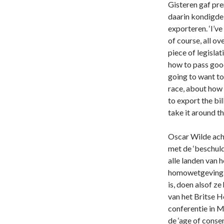
Gisteren gaf pr
daarin kondigde 
exporteren. ‘I’ve
of course, all o
piece of legislat
how to pass good
going to want to
race, about how 
to export the bil
take it around th
Oscar Wilde ach
met de ‘beschuld
alle landen van 
homowetgeving. E
is, doen alsof ze
van het Britse H
conferentie in M
de ‘age of conse