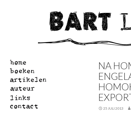
NA HO
ENGEL
HOMOH
EXPOR
25 JULI 2013