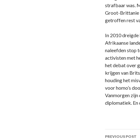
strafbaar was. M
Groot-Brittanie 
getroffen rest v
In 2010 dreigde
Afrikaanse land
naleefden stop 
activisten met h
het debat over ge
krijgen van Brit
houding het mis
voor homo’s doo
Vanmorgen zijn 
diplomatiek. En 
Post
PREVIOUS POST