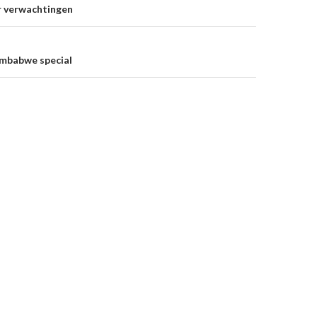
on
 verwachtingen
imbabwe special