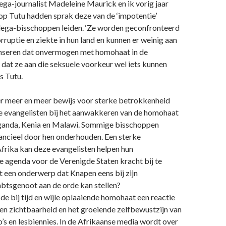
ega-journalist Madeleine Maurick en ik vorig jaar
op Tutu hadden sprak deze van de ‘impotentie’
llega-bisschoppen leiden. ‘Ze worden geconfronteerd
ruptie en ziekte in hun land en kunnen er weinig aan
nseren dat onvermogen met homohaat in de
 dat ze aan die seksuele voorkeur wel iets kunnen
s Tutu.
er meer en meer bewijs voor sterke betrokkenheid
 evangelisten bij het aanwakkeren van de homohaat
eganda, Kenia en Malawi. Sommige bisschoppen
ancieel door hen onderhouden. Een sterke
frika kan deze evangelisten helpen hun
 agenda voor de Verenigde Staten kracht bij te
iet een onderwerp dat Knapen eens bij zijn
tsgenoot aan de orde kan stellen?
de bij tijd en wijle oplaaiende homohaat een reactie
n zichtbaarheid en het groeiende zelfbewustzijn van
s en lesbiennies. In de Afrikaanse media wordt over