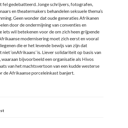
 fel gedebatteerd. Jonge schrijvers, fotografen,
naars en theatermakers behandelen seksuele thema’s
mming. Geen wonder dat oude generaties Afrikanen
oelen door de ondermijning van conventies en
e iets wil betekenen voor de om zich heen grijpende
frikaanse modernisering moet zich eerst en vooral
egenen die er het levende bewijs van zijn dat
niet ‘onAfrikaans’ is. Liever solidariteit op basis van
d, waaraan bijvoorbeeld een organisatie als Hivos
laats van het machtsvertoon van een kudde westerse
or de Afrikaanse porceleinkast banjert.
on
ust