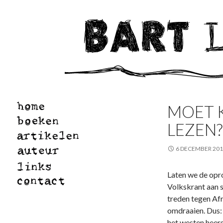
MOET K
LEZEN?
6 DECEMBER 20
Laten we de opr
Volkskrant aan 
treden tegen Af
omdraaien. Dus: 
het westen heer