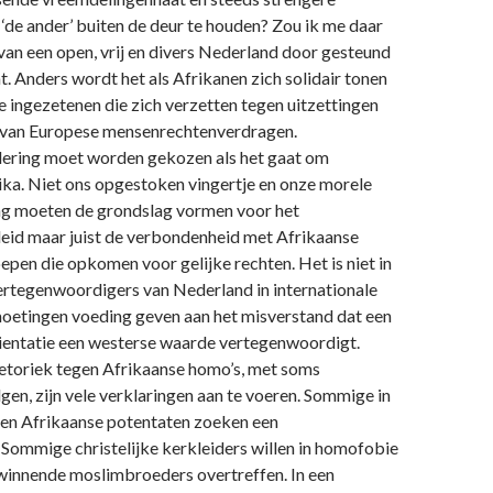
de ander’ buiten de deur te houden? Zou ik me daar
van een open, vrij en divers Nederland door gesteund
t. Anders wordt het als Afrikanen zich solidair tonen
 ingezetenen die zich verzetten tegen uitzettingen
 van Europese mensenrechtenverdragen.
ering moet worden gekozen als het gaat om
ika. Niet ons opgestoken vingertje en onze morele
g moeten de grondslag vormen voor het
eid maar juist de verbondenheid met Afrikaanse
oepen die opkomen voor gelijke rechten. Het is niet in
ertegenwoordigers van Nederland in internationale
oetingen voeding geven aan het misverstand dat een
rientatie een westerse waarde vertegenwoordigt.
retoriek tegen Afrikaanse homo’s, met soms
gen, zijn vele verklaringen aan te voeren. Sommige in
en Afrikaanse potentaten zoeken een
 Sommige christelijke kerkleiders willen in homofobie
 winnende moslimbroeders overtreffen. In een