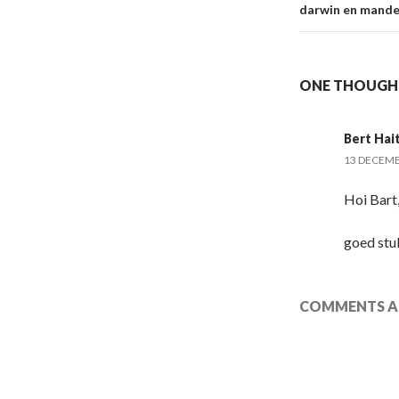
darwin en mande
ONE THOUGHT
Bert Hai
13 DECEMB
Hoi Bart
goed stu
COMMENTS AR