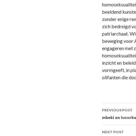
homoseksualiteit
beeldend kunste
zonder enige re
zich bedreigd v
patriarchaat. Wi
beweging voor A
engageren met di
homoseksualiteit 
inzicht en belei
vormgeeft, in p
olifanten die do
Post
PREVIOUS POST
navigati
mbeki en ivoork
NEXT POST