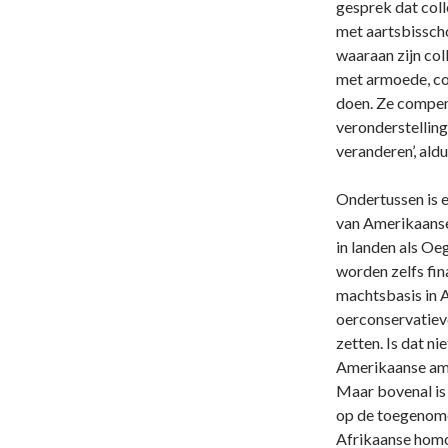
gesprek dat coll
met aartsbissch
waaraan zijn co
met armoede, cor
doen. Ze compe
veronderstelling
veranderen’, aldu
Ondertussen is 
van Amerikaanse
in landen als O
worden zelfs fin
machtsbasis in A
oerconservatieve
zetten. Is dat n
Amerikaanse amb
Maar bovenal is 
op de toegenome
Afrikaanse homo’