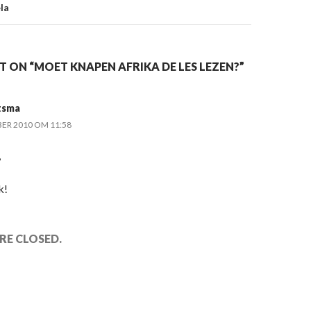
la
 ON “MOET KNAPEN AFRIKA DE LES LEZEN?”
tsma
ER 2010 OM 11:58
,
k!
E CLOSED.