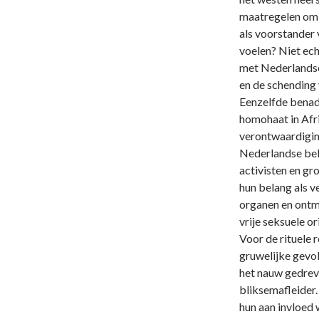
maatregelen om ‘
als voorstander 
voelen? Niet ech
met Nederlandse
en de schending
Eenzelfde benad
homohaat in Afr
verontwaardigin
Nederlandse bel
activisten en gr
hun belang als v
organen en ontm
vrije seksuele o
Voor de rituele 
gruwelijke gevol
het nauw gedrev
bliksemafleider.
hun aan invloed