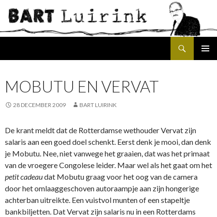
Search
SKIP
PRIMAR
TO
MENU
CONTENT
MOBUTU EN VERVAT
28 DECEMBER 2009
BART LUIRINK
De krant meldt dat de Rotterdamse wethouder Vervat zijn
salaris aan een goed doel schenkt. Eerst denk je mooi, dan denk
je Mobutu. Nee, niet vanwege het graaien, dat was het primaat
van de vroegere Congolese leider. Maar wel als het gaat om het
petit cadeau
dat Mobutu graag voor het oog van de camera
door het omlaaggeschoven autoraampje aan zijn hongerige
achterban uitreikte. Een vuistvol munten of een stapeltje
bankbiljetten. Dat Vervat zijn salaris nu in een Rotterdams