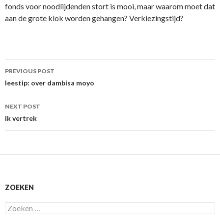
fonds voor noodlijdenden stort is mooi, maar waarom moet dat
aan de grote klok worden gehangen? Verkiezingstijd?
Post
PREVIOUS POST
navigation
leestip: over dambisa moyo
NEXT POST
ik vertrek
ZOEKEN
Zoeken
naar: