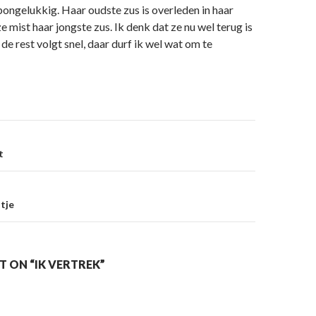
epongelukkig. Haar oudste zus is overleden in haar
e mist haar jongste zus. Ik denk dat ze nu wel terug is
de rest volgt snel, daar durf ik wel wat om te
on
t
tje
 ON “IK VERTREK”