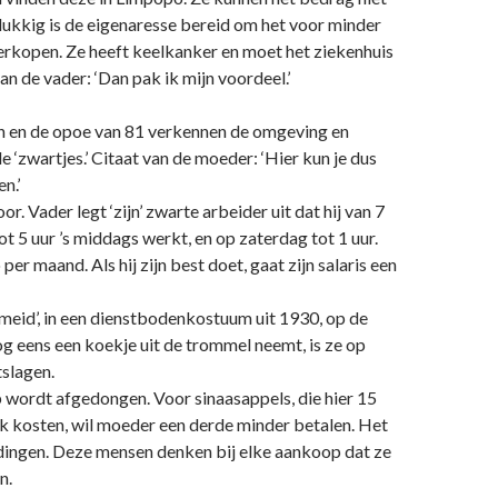
ukkig is de eigenaresse bereid om het voor minder
verkopen. Ze heeft keelkanker en moet het ziekenhuis
an de vader: ‘Dan pak ik mijn voordeel.’
n en de opoe van 81 verkennen de omgeving en
 ‘zwartjes.’ Citaat van de moeder: ‘Hier kun je dus
n.’
or. Vader legt ‘zijn’ zwarte arbeider uit dat hij van 7
ot 5 uur ’s middags werkt, en op zaterdag tot 1 uur.
 per maand. Als hij zijn best doet, gaat zijn salaris een
meid’, in een dienstbodenkostuum uit 1930, op de
nog eens een koekje uit de trommel neemt, is ze op
slagen.
 wordt afgedongen. Voor sinaasappels, die hier 15
k kosten, wil moeder een derde minder betalen. Het
fdingen. Deze mensen denken bij elke aankoop dat ze
n.