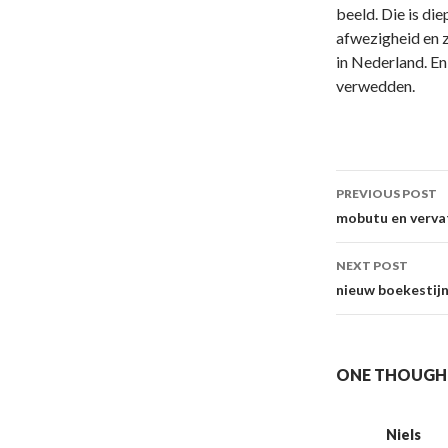
beeld. Die is di
afwezigheid en z
in Nederland. En 
verwedden.
Post
PREVIOUS POST
navigati
mobutu en verva
NEXT POST
nieuw boekestijn
ONE THOUGHT
Niels