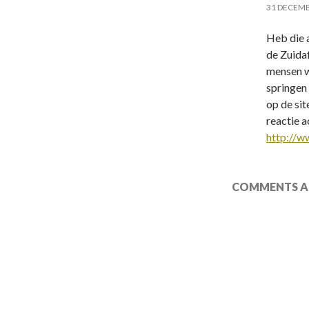
31 DECEMB
Heb die a
de Zuida
mensen we
springen 
op de sit
reactie a
http://w
COMMENTS AR