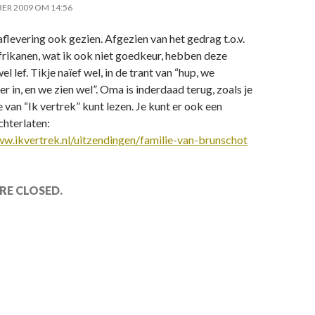
ER 2009 OM 14:56
flevering ook gezien. Afgezien van het gedrag t.o.v.
frikanen, wat ik ook niet goedkeur, hebben deze
l lef. Tikje naïef wel, in de trant van “hup, we
er in, en we zien wel”. Oma is inderdaad terug, zoals je
e van “Ik vertrek” kunt lezen. Je kunt er ook een
chterlaten:
ww.ikvertrek.nl/uitzendingen/familie-van-brunschot
E CLOSED.