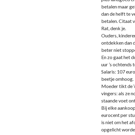
betalen maar gel
dan de helft te 
betalen. Citaat v
Rat, denk je.
Ouders, kindere
ontdekken dan de
beter niet stoppe
En zo gaat het do
uur ’s ochtends t
Salaris: 107 euro
beetje omhoog.
Moeder tikt de ‘
vingers: als ze 
staande voet ont
Bij elke aankoop
eurocent per stu
is niet om het a
opgelicht worde