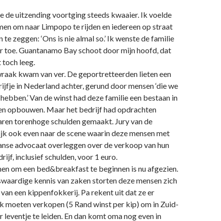
 de uitzending voortging steeds kwaaier. Ik voelde
en om naar Limpopo te rijden en iedereen op straat
 te zeggen: ‘Ons is nie almal so.’ Ik wenste de familie
 toe. Guantanamo Bay schoot door mijn hoofd, dat
 toch leeg.
raak kwam van ver. De geportretteerden lieten een
ijfje in Nederland achter, gerund door mensen ‘die we
 hebben.’ Van de winst had deze familie een bestaan in
len opbouwen. Maar het bedrijf had opdrachten
waren torenhoge schulden gemaakt. Jury van de
ijk ook even naar de scene waarin deze mensen met
anse advocaat overleggen over de verkoop van hun
ijf, inclusief schulden, voor 1 euro.
en om een bed&breakfast te beginnen is nu afgezien.
aardige kennis van zaken storten deze mensen zich
 van een kippenfokkerij. Pa rekent uit dat ze er
k moeten verkopen (5 Rand winst per kip) om in Zuid-
r leventje te leiden. En dan komt oma nog even in