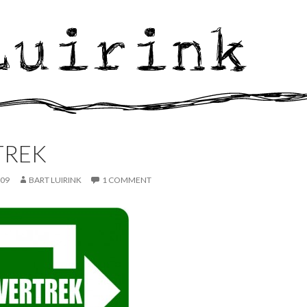
TREK
009
BART LUIRINK
1 COMMENT