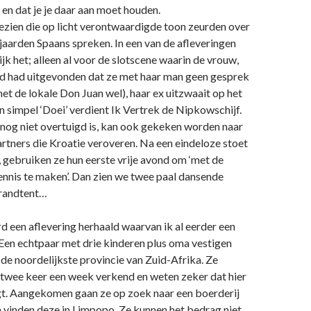
, en dat je je daar aan moet houden.
ezien die op licht verontwaardigde toon zeurden over
njaarden Spaans spreken. In een van de afleveringen
jk het; alleen al voor de slotscene waarin de vrouw,
and had uitgevonden dat ze met haar man geen gesprek
et de lokale Don Juan wel), haar ex uitzwaait op het
n simpel ‘Doei’ verdient Ik Vertrek de Nipkowschijf.
 nog niet overtuigd is, kan ook gekeken worden naar
tners die Kroatie veroveren. Na een eindeloze stoet
 gebruiken ze hun eerste vrije avond om ‘met de
kennis te maken’. Dan zien we twee paal dansende
trandtent…
 een aflevering herhaald waarvan ik al eerder een
. Een echtpaar met drie kinderen plus oma vestigen
 de noordelijkste provincie van Zuid-Afrika. Ze
 twee keer een week verkend en weten zeker dat hier
gt. Aangekomen gaan ze op zoek naar een boerderij
 vinden deze in Limpopo. Ze kunnen het bedrag niet