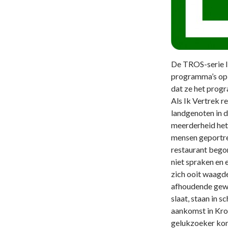
De TROS-serie Ik
programma’s op 
dat ze het progr
Als Ik Vertrek r
landgenoten in 
meerderheid het 
mensen geportre
restaurant begon
niet spraken en 
zich ooit waagde
afhoudende gewe
slaat, staan in s
aankomst in Kro
gelukzoeker komt