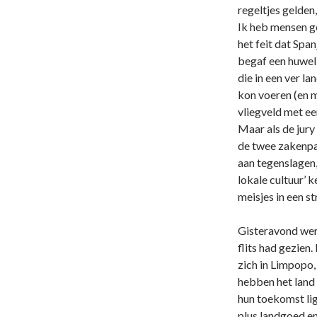
regeltjes gelden
Ik heb mensen g
het feit dat Spa
begaf een huweli
die in een ver l
kon voeren (en m
vliegveld met ee
Maar als de jury
de twee zakenpar
aan tegenslagen,
lokale cultuur’ 
meisjes in een s
Gisteravond werd
flits had gezien
zich in Limpopo,
hebben het land
hun toekomst li
plus landgoed en