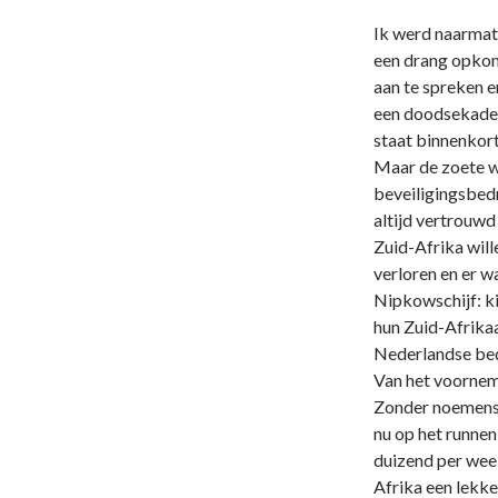
Ik werd naarmate
een drang opkom
aan te spreken en
een doodsekader
staat binnenkort
Maar de zoete w
beveiligingsbedr
altijd vertrouwd
Zuid-Afrika wil
verloren en er 
Nipkowschijf: k
hun Zuid-Afrika
Nederlandse bedr
Van het voornem
Zonder noemensw
nu op het runnen
duizend per wee
Afrika een lekke