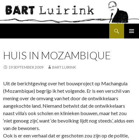
Search
SKIP
PRIMAR
TO
MENU
CONTENT
HUIS IN MOZAMBIQUE
19 SEPTEMBER 2009
BART LUIRINK
Uit de berichtgeving over het bouwproject op Machangula
(Mozambique) begrijp ik het volgende. Er is een verschil van
mening over de omvang van het door de ontwikkelaars
aangekochte land. Niemand betwist dat de ontwikkelaars
naast villa’s ook scholen en klinieken bouwen, maar het zou
‘niet genoeg zijn’, want ‘de bevolking lijdt nog steeds’, aldus een
van de bewoners.
Ook is er een verhaal dat er geschoten zou zijn op de politie,