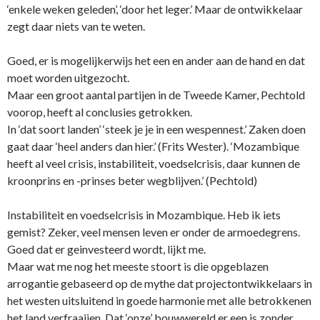
‘enkele weken geleden’, ‘door het leger.’ Maar de ontwikkelaar
zegt daar niets van te weten.
Goed, er is mogelijkerwijs het een en ander aan de hand en dat
moet worden uitgezocht.
Maar een groot aantal partijen in de Tweede Kamer, Pechtold
voorop, heeft al conclusies getrokken.
In ‘dat soort landen’ ‘steek je je in een wespennest.’ Zaken doen
gaat daar ‘heel anders dan hier.’ (Frits Wester). ‘Mozambique
heeft al veel crisis, instabiliteit, voedselcrisis, daar kunnen de
kroonprins en -prinses beter wegblijven.’ (Pechtold)
Instabiliteit en voedselcrisis in Mozambique. Heb ik iets
gemist? Zeker, veel mensen leven er onder de armoedegrens.
Goed dat er geinvesteerd wordt, lijkt me.
Maar wat me nog het meeste stoort is die opgeblazen
arrogantie gebaseerd op de mythe dat projectontwikkelaars in
het westen uitsluitend in goede harmonie met alle betrokkenen
het land verfraaiien. Dat ‘onze’ bouwwereld er een is zonder