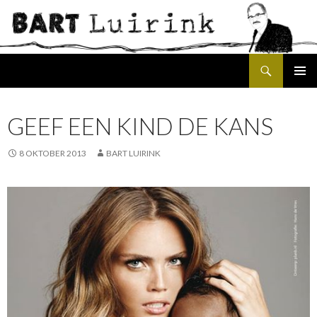
Search
SKIP
PRIMAR
TO
MENU
CONTENT
GEEF EEN KIND DE KANS
8 OKTOBER 2013
BART LUIRINK