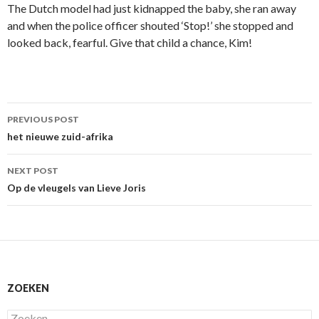
The Dutch model had just kidnapped the baby, she ran away
and when the police officer shouted ‘Stop!’ she stopped and
looked back, fearful. Give that child a chance, Kim!
Post
PREVIOUS POST
navigation
het nieuwe zuid-afrika
NEXT POST
Op de vleugels van Lieve Joris
ZOEKEN
Zoeken