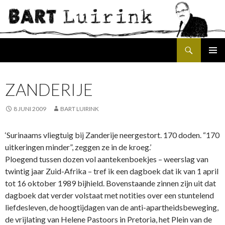
Search
SKIP
PRIMAR
TO
MENU
CONTENT
ZANDERIJE
8 JUNI 2009
BART LUIRINK
‘Surinaams vliegtuig bij Zanderije neergestort. 170 doden. “170
uitkeringen minder”, zeggen ze in de kroeg.’
Ploegend tussen dozen vol aantekenboekjes – weerslag van
twintig jaar Zuid-Afrika – tref ik een dagboek dat ik van 1 april
tot 16 oktober 1989 bijhield. Bovenstaande zinnen zijn uit dat
dagboek dat verder volstaat met notities over een stuntelend
liefdesleven, de hoogtijdagen van de anti-apartheidsbeweging,
de vrijlating van Helene Pastoors in Pretoria, het Plein van de