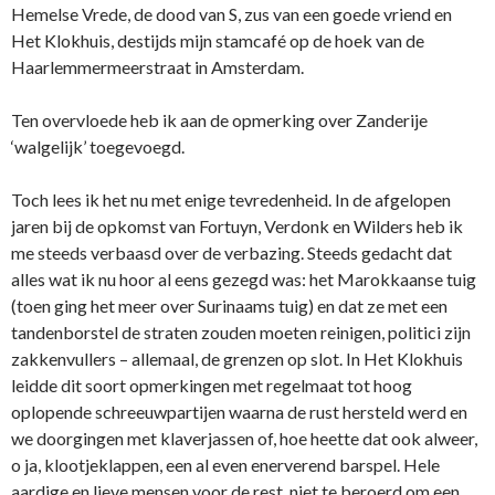
Hemelse Vrede, de dood van S, zus van een goede vriend en
Het Klokhuis, destijds mijn stamcafé op de hoek van de
Haarlemmermeerstraat in Amsterdam.
Ten overvloede heb ik aan de opmerking over Zanderije
‘walgelijk’ toegevoegd.
Toch lees ik het nu met enige tevredenheid. In de afgelopen
jaren bij de opkomst van Fortuyn, Verdonk en Wilders heb ik
me steeds verbaasd over de verbazing. Steeds gedacht dat
alles wat ik nu hoor al eens gezegd was: het Marokkaanse tuig
(toen ging het meer over Surinaams tuig) en dat ze met een
tandenborstel de straten zouden moeten reinigen, politici zijn
zakkenvullers – allemaal, de grenzen op slot. In Het Klokhuis
leidde dit soort opmerkingen met regelmaat tot hoog
oplopende schreeuwpartijen waarna de rust hersteld werd en
we doorgingen met klaverjassen of, hoe heette dat ook alweer,
o ja, klootjeklappen, een al even enerverend barspel. Hele
aardige en lieve mensen voor de rest, niet te beroerd om een