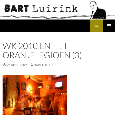
Search
SKIP
PRIMAR
TO
MENU
CONTENT
WK 2010 EN HET
ORANJELEGIOEN (3)
25 APRIL 2009
BART LUIRINK