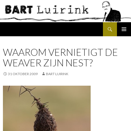
Search
SKIP
PRIMAR
TO
MENU
CONTENT
WAAROM VERNIETIGT DE
WEAVER ZIJN NEST?
31 OKTOBER 2009
BART LUIRINK